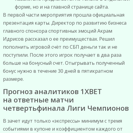
форме, но и на главной странице сайта.
В первой части мероприятия прошла официальная
презентация карты. Директор по развитию бизнеса
главного спонсора спортивных эмоций Акрам
Идрисов рассказал о ее преимуществах. Решил
пополнить игровой счёт по СБП деньги так и не
поступили. После этого игрок получает в два раза
больше на бонусный счет. Отыгрывать полученный
бонус нужно в течение 30 дней в пятикратном
размере.
Прогноз аналитиков 1XBET
на ответные матчи
четвертьфинала Лиги Чемпионов
В зачет идут только «экспрессы» минимум с тремя
событиями в купоне и коэффициентом каждого от