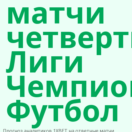
матчи
четвер
Лиги
Чемпио
Футбол
Прогноз аналитиков 1XBET на ответные матчи