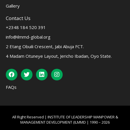
Gallery
Contact Us
+2348 184 520 391
info@ilmmd-global.org
2 Etang Obuili Crescent, Jabi Abuja FCT.
4 Madam Otuneye Layout, Jericho Ibadan, Oyo State.
FAQs
All Right Reserved | INSTITUTE OF LEADERSHIP MANPOWER &
MANAGEMENT DEVELOPMENT (ILMMD | 1990 – 2026