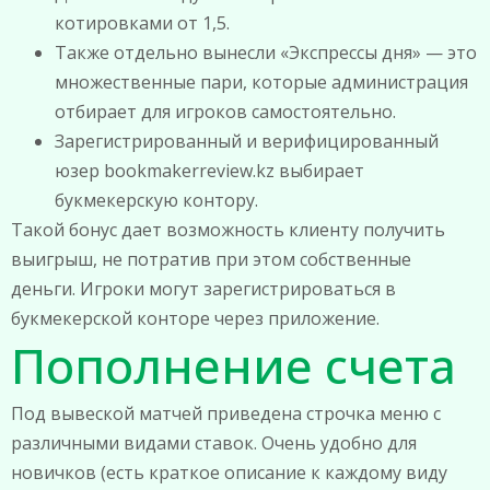
котировками от 1,5.
Также отдельно вынесли «Экспрессы дня» — это
множественные пари, которые администрация
отбирает для игроков самостоятельно.
Зарегистрированный и верифицированный
юзер bookmakerreview.kz выбирает
букмекерскую контору.
Такой бонус дает возможность клиенту получить
выигрыш, не потратив при этом собственные
деньги. Игроки могут зарегистрироваться в
букмекерской конторе через приложение.
Пополнение счета
Под вывеской матчей приведена строчка меню с
различными видами ставок. Очень удобно для
новичков (есть краткое описание к каждому виду