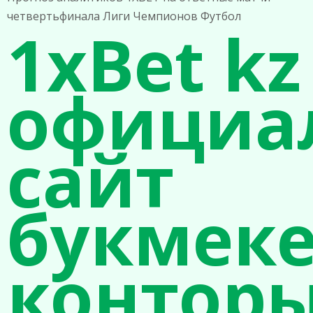
четвертьфинала Лиги Чемпионов Футбол
1xBet kz
официа
сайт
букмек
контор