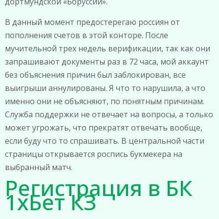
дортмундской «Боруссии».
В данный момент предостерегаю россиян от
пополнения счетов в этой конторе. После
мучительной трех недель верификации, так как они
запрашивают документы раз в 72 часа, мой аккаунт
без объяснения причин был заблокирован, все
выигрыши аннулированы. Я что то нарушила, а что
именно они не объясняют, по понятным причинам.
Служба поддержки не отвечает на вопросы, а только
может угрожать, что прекратят отвечать вообще,
если буду что то спрашивать. В центральной части
страницы открывается роспись букмекера на
выбранный матч.
Регистрация в БК
1хБет КЗ