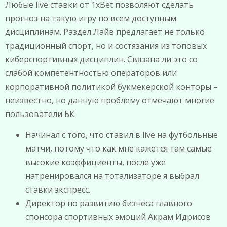
Любые live ставки от 1xBet позволяют сделать
прогноз на такую игру по всем доступным
дисциплинам. Раздел Лайв предлагает не только
традиционный спорт, но и состязания из топовых
киберспортивных дисциплин. Связана ли это со
слабой компетентностью операторов или
корпоративной политикой букмекерской конторы –
неизвестно, но данную проблему отмечают многие
пользователи БК.
Начинал с того, что ставил в live на футбольные
матчи, потому что как мне кажется там самые
высокие коэффициенты, после уже
натренировался на тотализаторе я выбрал
ставки экспресс.
Директор по развитию бизнеса главного
спонсора спортивных эмоций Акрам Идрисов