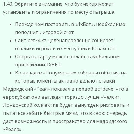
1,40. Обратите внимание, что букмекер может
установить и ограничения по месту отыгрыша.
Прежде чем поставить в «1хБет», необходимо
пополнить игровой счет.
Сайт bet24.kz целенаправленно собирает
отклики игроков из Республики Казахстан.
Открыть карту можно онлайн в мобильном
приложении 1XBET.
Во вкладке «Популярное» собраны события, на
которые клиенты активно делают ставки.
Мадридский «Реал» показал в первой встрече, что в
еврокубках они выглядят гораздо лучше «Челси».
Лондонский коллектив будет вынужден рисковать и
пытаться забить быстрые мячи, что в свою очередь
даст возможность и пространство для мадридского
«Реала».