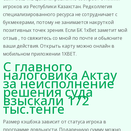
игроков из Республики Казахстан. Редколлегия
специализированного ресурса не сотрудничает с
букмекерами, потому не занимается накруткой
позитивных точек зрения. Если БК 1xBet заметит мой
отзыв , то свяжитесь со мной по почте и обьясните
ваши действия. Открыть карту можно онлайн в
мобильном приложении 1XBET.
С главного
налоговика Актау
за неисполнение
решения суда
взыскали 172
тыс.тенге
Размер кэшбэка зависит от статуса игрока в
программе лояльности. Подаренную сумму можно