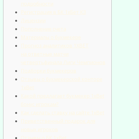
подробности
Регистрация в БК 1хБет КЗ
Лицензии
Пополнение счета
Материалы о букмекере
Прогноз аналитиков 1XBET
на ответные матчи
четвертьфинала Лиги Чемпионов
Подборки букмекеров
Отзывы о букмекерской конторе
1xBet
Какой предлагает букмекер 1xBet
бонус игрокам?
Как сделать ставку на сайте 1xBet
Приветственный подарок для
новых игроков
Отзывы о БК 1xBet