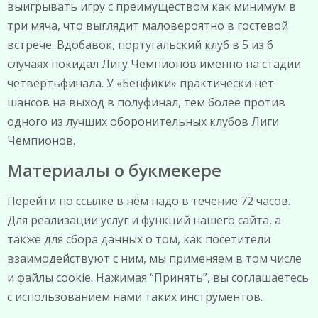
выигрывать игру с преимуществом как минимум в
три мяча, что выглядит маловероятно в гостевой
встрече. Вдобавок, португальский клуб в 5 из 6
случаях покидал Лигу Чемпионов именно на стадии
четвертьфинала. У «Бенфики» практически нет
шансов на выход в полуфинал, тем более против
одного из лучших оборонительных клубов Лиги
Чемпионов.
Материалы о букмекере
Перейти по ссылке в нём надо в течение 72 часов.
Для реализации услуг и функций нашего сайта, а
также для сбора данных о том, как посетители
взаимодействуют с ним, мы применяем в том числе
и файлы cookie. Нажимая “Принять”, вы соглашаетесь
с использованием нами таких инструментов.