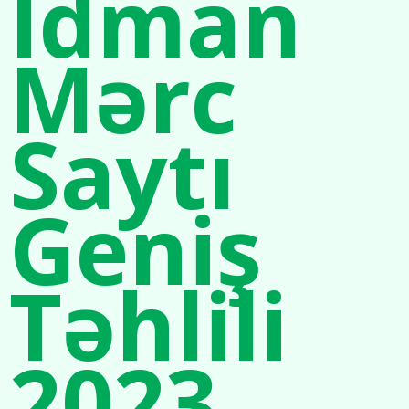
İdman
Mərc
Saytı
Geniş
Təhlili
2023