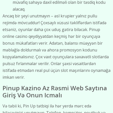
müvafiq sahəyə daxil edilməli olan bir təsdiq kodu
alacaq.
Ancaq bir şeyi unutmayın – əsl krupier yalnız pullu
rejimdə mövcuddur! Çoxsaylı xüsusi təkliflərdən istifadə
etsəniz, oyunlar daha çox uduş gətirə biləcək. Pinup
online casino qeydiyyatdan keçmiş hər bir oyunçuya
bonus mükafatları verir. Adətən, balansı müəyyən bir
məbləğlə doldurmalı və ahora promosyon kodunu
kopyalamalısınız. Çox vaxt oyunçulara səxavətli slotlarda
pulsuz fırlanmalar verilir. Onlar şəxsi vəsaitlərdən
istifadə etmədən real pul üçün slot maşınlarını oynamağa
imkan verir.
Pinup Kazino Az Rəsmi Web Saytına
Giriş Və Onun Icmalı
Və təbii ki, Pin Up tətbiqi ilə hər yerdə mərc edə
biləcəyinizi unutmayın. Telefon, kompüter, noutbuk və