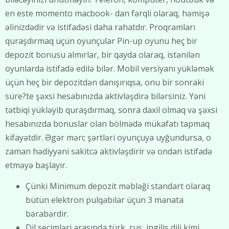
en este momento macbook- dan fərqli olaraq, həmişə
əlinizdədir və istifadəsi daha rahatdır. Proqramları
quraşdırmaq üçün oyunçular Pin-up oyunu heç bir
depozit bonusu almırlar, bir qayda olaraq, istənilən
oyunlarda istifadə edilə bilər. Mobil versiyanı yükləmək
üçün heç bir depozitdən danışırıqsa, onu bir sonraki
süre?te şəxsi hesabınızda aktivləşdirə bilərsiniz. Yəni
tətbiqi yükləyib quraşdırmaq, sonra daxil olmaq və şəxsi
hesabınızda bonuslar olan bölmədə mükafatı tapmaq
kifayətdir. Əgər mərc şərtləri oyunçuya uyğundursa, o
zaman hədiyyəni sakitcə aktivləşdirir və ondan istifadə
etməyə başlayır.
Çünki Minimum depozit məbləği standart olaraq
bütün elektron pulqabılar üçün 3 manata
bərabərdir.
Dil seçimləri arasında türk, rus, ingilis dili kimi