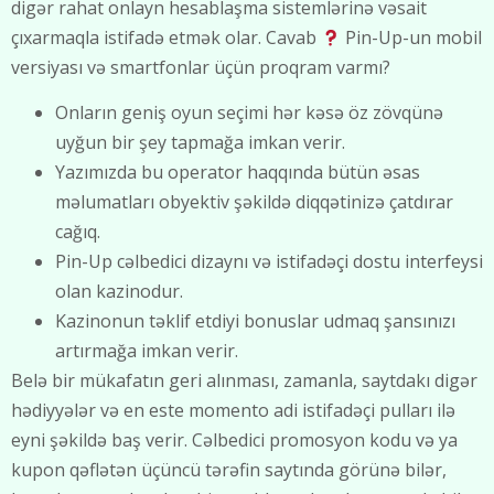
digər rahat onlayn hesablaşma sistemlərinə vəsait
çıxarmaqla istifadə etmək olar. Cavab
Pin-Up-un mobil
versiyası və smartfonlar üçün proqram varmı?
Onların geniş oyun seçimi hər kəsə öz zövqünə
uyğun bir şey tapmağa imkan verir.
Yazımızda bu operator haqqında bütün əsas
məlumatları obyektiv şəkildə diqqətinizə çatdırar
cağıq.
Pin-Up cəlbedici dizaynı və istifadəçi dostu interfeysi
olan kazinodur.
Kazinonun təklif etdiyi bonuslar udmaq şansınızı
artırmağa imkan verir.
Belə bir mükafatın geri alınması, zamanla, saytdakı digər
hədiyyələr və en este momento adi istifadəçi pulları ilə
eyni şəkildə baş verir. Cəlbedici promosyon kodu və ya
kupon qəflətən üçüncü tərəfin saytında görünə bilər,