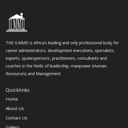
THE ILMMD is Africa’s leading and only professional body for
career administrators, development executives, specialists,
experts, spokespersons, practitioners, consultants and
coaches in the fields of leadership, manpower (Human
Resources) and Management.
Quicklinks
Home
About Us
Contact Us
Gallery