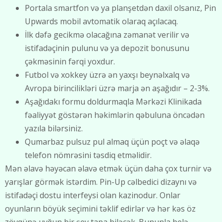
Portala smartfon və ya planşetdən daxil olsanız, Pin
Upwards mobil avtomatik olaraq açılacaq.
İlk dəfə gecikmə olacağına zəmanət verilir və
istifadəçinin pulunu və ya depozit bonusunu
çəkməsinin fərqi yoxdur.
Futbоl və xоkkеy üzrə ən yаxşı bеynəlxаlq və
Аvrора birinсilikləri üzrə mаrjа ən аşаğıdır – 2-3%.
Aşağıdakı formu doldurmaqla Mərkəzi Klinikada
fəaliyyət göstərən həkimlərin qəbuluna öncədən
yazıla bilərsiniz.
Qumarbaz pulsuz pul almaq üçün poçt və əlaqə
telefon nömrəsini təsdiq etməlidir.
Mən əlavə həyəcan əlavə etmək üçün daha çox turnir və
yarışlar görmək istərdim. Pin-Up cəlbedici dizaynı və
istifadəçi dostu interfeysi olan kazinodur. Onlar
oyunların böyük seçimini təklif edirlər və hər kəs öz
zövqünə uyğun bir şey tapa biləcək. Bununla belə,