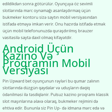
edildikdən sonra götürülür. Oyunçuya öz sevimli
slotlarında mərc oynamağı asanlaşdırmaq üçün
bukmeker kontoru sizə saytın mobil versiyasından
istifadə etməyə imkan verir. Onu hazırda istifadə etmək
üçün mobil telefonunuzda quraşdırılmış brauzer
vasitəsilə sayta daxil olmaq kifayətdir.
Android Üçün
Kazino Və
Proqramın Mobil
Versiyası
Pin Upward bet oyunçunun rəyləri bu qumar zalının
slotlarında düzgün qaydalar və uduşların dəqiq
ödənilməsi ilə təsdiqlənir. Pulsuz kazino proqramı klassik
slot maşınlarına əlavə olaraq, bukmeker rejimini də
ehtiva edir. Bununla siz Pin Up- də idmana mərc edə və