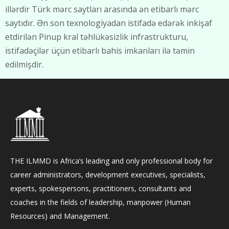
illərdir Türk mərc saytları arasında ən etibarlı mərc
saytıdır. Ən son texnologiyadan istifadə edərək inkişaf
etdirilən Pinup kral təhlükəsizlik infrastrukturu,
istifadəçilər üçün etibarlı bahis imkanları ilə təmin
edilmişdir.
THE ILMMD is Africa’s leading and only professional body for
career administrators, development executives, specialists,
experts, spokespersons, practitioners, consultants and
coaches in the fields of leadership, manpower (Human
Resources) and Management.