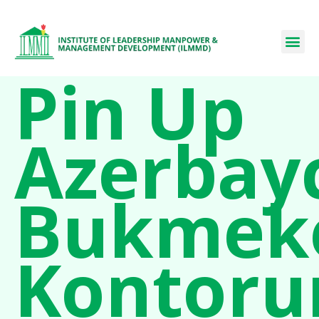
Рin Uр
Аzеrbаy
Bukmеk
Kоntоru