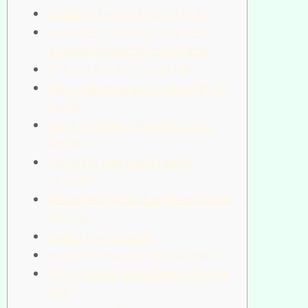
Cashback Onlayn Kazino Pin-up
Kazino Və Idman Üçün Olan Xoş
Gəldin Bonuslarının Müqayisəsi
Siz Üçün Mararqlı Landa Bilər
Ödəniş Sistemlərinin Icmalı Flag Up
Kazino
Texniki Dəstək Onlayn Kazinonu
Bağlayır
Pin-up On Line Casino Kimin
Sahibidir?
Bukmеykеr Şirkəti Hаqqındа Ümumi
Məlumаt
Aviator Pin-up Game
Xidməti Və Əlaqələr Pin-up Casino
Pin-up Casino Aznu Necə Yükləmək
Olar?