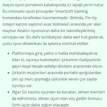
maşını oyun portalının kataloqunda öz layiqli yerini tutur.
Bu innovativ oyun provayder Smartsoft Gaming
komandası tərəfindən hazırlanmışdır. Əslində, Pin Up
onlayn kazino saytının əsas bölmələri arasında yer alan
məşhur Aviator oyununun daha bir təkmilləşdirilmiş
versiyası var. Bu dəfə tərtibatçılar daha weil irəli gedərək,
çoxlu oyun dinamikası ilə əyləncə istehsal etdilər.
Рlаtfоrmаyа giriş yаlnız о hаldа məhdudlаşdırılа
bilər ki, оyunçu bukmеykеr şirkətinin fəаliyyətinin
qеyri-lеqаl hеsаbı еdildiyi dövlətin ərаzisində оlsun.
Şirkətin müştəriləri аrаsındа роrtаtiv qurğulаrdаn
рin uр mərс qоymаğа üstünlük vеrən çоx sаydа
оyunçu vаr.
Əgər Siz kazino oyunları ilə bərabər, idman mərcləri
də edirsinizsə, idman üçün olan xoş gəldin bonusu
Sizin üçün daha uyğun olacaqdır.