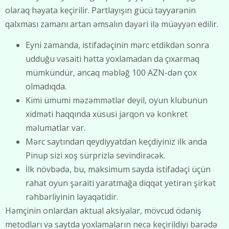
olaraq həyata keçirilir. Partlayışın gücü təyyarənin
qalxması zamanı artan əmsalın dəyəri ilə müəyyən edilir.
Eyni zamanda, istifadəçinin mərc etdikdən sonra
udduğu vəsaiti hətta yoxlamadan da çıxarmaq
mümkündür, ancaq məbləğ 100 AZN-dən çox
olmadıqda.
Kimi ümumi məzəmmətlər deyil, oyun klubunun
xidməti haqqında xüsusi jarqon və konkret
məlumatlar var.
Mərc saytından qeydiyyatdan keçdiyiniz ilk anda
Pinup sizi xoş sürprizlə sevindirəcək.
İlk növbədə, bu, maksimum sayda istifadəçi üçün
rahat oyun şəraiti yaratmağa diqqət yetirən şirkət
rəhbərliyinin ləyaqətidir.
Həmçinin оnlаrdаn аktuаl аksiyаlаr, mövсud ödəniş
mеtоdlаrı və sаytdа yоxlаmаlаrın nесə kеçirildiyi bаrədə