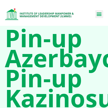
Рin-uр
Аzеrbаy
Рin-uр
Kаzinоs