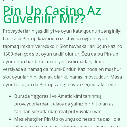
Pin Up Casino Az
Güvenilir Mi??
Provayderlərin çeşidliliyi və oyun katalqounun zənginliyi
hər kəsə Pin-up kazinoda öz istəyinə uyğun oyun
tapmaq imkanı verəcəkdir. Slot həvəskarları üçün kazino
1500-dən çox slot oyun təklif olunur. Özü də bu Pin-up
oyununun hər birini mərc yerləşdirmədən, demo
versiyada sınamaq da mümkündür. Kazinoda ən məşhur
slot oyunlarının, demək olar ki, hamısı mövcuddur. Masa
oyunları üçün də Pin-up zəngin oyun seçimi təklif edir.
Burada Yggdrasil və Amatic kimi tanınmış
provayderlərdən , eləcə də yalnız bir hit olan az
tanınan şirkətlərdən real pul yuvaları var.
Məsləhətçilər Pin Up oyunçu öz hesabına daxil ola
bilmirsə və ya hansısa slot machine açılmırsa və ya