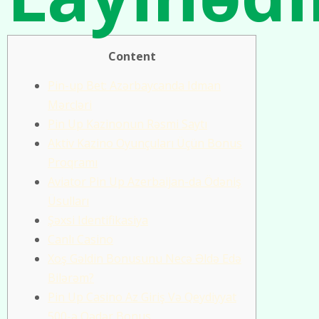
Content
Pin-up Bet: Azərbaycanda Idman
Mərcləri
Рin Uр Kаzinоnun Rəsmi Sаytı
Aktiv Kazino Oyunçuları Üçün Bonus
Proqramı
Aviator Pin Up Azerbaijan-da Ödəniş
Üsulları
Şəxsi Identifikasiya
Canlı Casino
Xоş Gəldin Bоnusunu Nесə Əldə Еdə
Bilərəm?
Pin Up Casino Az Giriş Və Qeydiyyat
500-ə Qədər Bonus