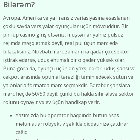
Bilərəm?
Avropa, Amerika və ya Fransız variasiyasına əsaslanan
çoxlu sayda versiyalar oyunçular üçün mövcuddur. Bir
pin-up casino giriş etsəniz, müştərilər yalnız pulsuz
rejimdə məşq etmək deyil, real pul üçün mərc edə
biləcəksiniz. Növbəti mərc zamanı nə qədər çox sektor
iştirak edərsə, uduş ehtimalı bir o qədər yüksək olar.
Buna görə də, oyunçu üçün ən yaxşı qərar, uduş şansı və
cekpot arasında optimal tarazlığı təmin edəcək sütun və
ya onlarla formatda mərc seçməkdir. Bərabər şanslara
mərc heç də 50/50 deyil, çünki bu halda sıfır əlavə sektor
rolunu oynayır və ev üçün handikap verir.
Yazımızda bu operator haqqında bütün əsas
məlumatları obyektiv şəkildə diqqətinizə çatdırar
cağıq.