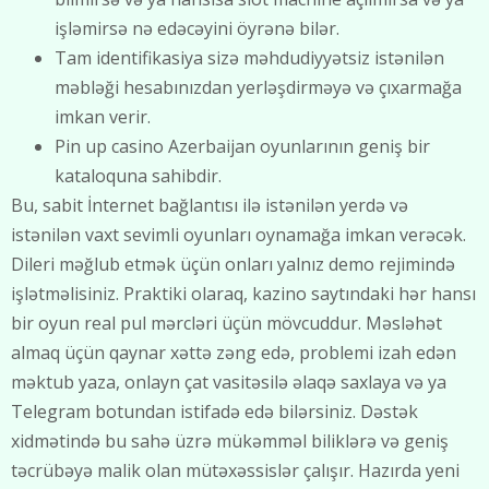
işləmirsə nə edəcəyini öyrənə bilər.
Tam identifikasiya sizə məhdudiyyətsiz istənilən
məbləği hesabınızdan yerləşdirməyə və çıxarmağa
imkan verir.
Pin up casino Azerbaijan oyunlarının geniş bir
kataloquna sahibdir.
Bu, sabit İnternet bağlantısı ilə istənilən yerdə və
istənilən vaxt sevimli oyunları oynamağa imkan verəcək.
Dileri məğlub etmək üçün onları yalnız demo rejimində
işlətməlisiniz. Praktiki olaraq, kazino saytındaki hər hansı
bir oyun real pul mərcləri üçün mövcuddur. Məsləhət
almaq üçün qaynar xəttə zəng edə, problemi izah edən
məktub yaza, onlayn çat vasitəsilə əlaqə saxlaya və ya
Telegram botundan istifadə edə bilərsiniz. Dəstək
xidmətində bu sahə üzrə mükəmməl biliklərə və geniş
təcrübəyə malik olan mütəxəssislər çalışır. Hazırda yeni