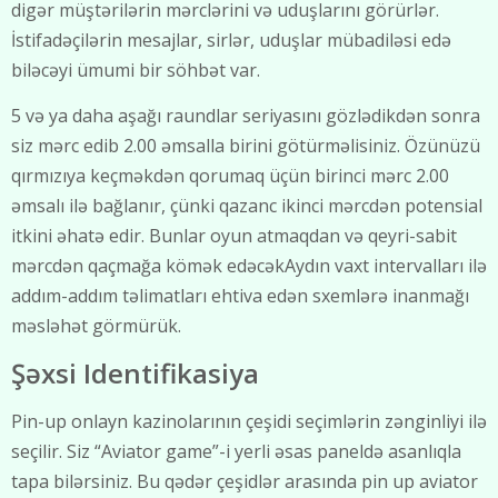
digər müştərilərin mərclərini və uduşlarını görürlər.
İstifadəçilərin mesajlar, sirlər, uduşlar mübadiləsi edə
biləcəyi ümumi bir söhbət var.
5 və ya daha aşağı raundlar seriyasını gözlədikdən sonra
siz mərc edib 2.00 əmsalla birini götürməlisiniz. Özünüzü
qırmızıya keçməkdən qorumaq üçün birinci mərc 2.00
əmsalı ilə bağlanır, çünki qazanc ikinci mərcdən potensial
itkini əhatə edir. Bunlar oyun atmaqdan və qeyri-sabit
mərcdən qaçmağa kömək edəcəkAydın vaxt intervalları ilə
addım-addım təlimatları ehtiva edən sxemlərə inanmağı
məsləhət görmürük.
Şəxsi Identifikasiya
Pin-up onlayn kazinolarının çeşidi seçimlərin zənginliyi ilə
seçilir. Siz “Aviator game”-i yerli əsas paneldə asanlıqla
tapa bilərsiniz. Bu qədər çeşidlər arasında pin up aviator