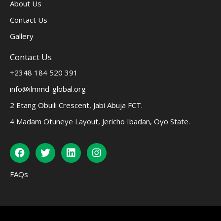
About Us
Contact Us
Gallery
Contact Us
+2348 184 520 391
info@ilmmd-global.org
2 Etang Obuili Crescent, Jabi Abuja FCT.
4 Madam Otuneye Layout, Jericho Ibadan, Oyo State.
FAQs