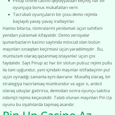
Pinup online casino qeydiyyatdan keçmiş hər bir
oyunçuya bonus mükafatları verir.
Təcrübəli oyunçuların bir çoxu demo rejimlə
başlayıb yavaş-yavaş irəliləyirlər.
Hamısı bitərsə, nömrələrini yeniləmək üçün səhifəni
yenidən yükləmək kifayətdir. Demo versiyalar
qumarbazların kazino saytında mövcud olan bütün
maşınları sınaqdan keçirməsi üçün yaradılmışdır . Bu,
müntəzəm olaraq qazanmaq istəyənlər üçün çox
faydalıdır. Sayt Pinup az hər bir slotun pulsuz rejimi pullu
ilə tam uyğundur, yəni içindəki maşınlar istifadəçinin pul
üçün oynadığı zamanla eyni davranır. Müvafiq olaraq, bir
strategiya hazırlamaq mümkündür və əgər o, ardıcıl
olaraq uduşlar gətirirsə, demodan sonra oyunçu sakitcə
ödənişli rejimə keçəcəkdir. Tələb olunan maşınları Pin Up
oyunu bu siyahılarda tapmaq asandır.