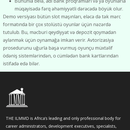
Bununla belə, adi bank proqramları və ya oyunlarla
müqayisədə fərq əhəmiyyətli dərəcədə böyük olur.
Demo versiyası bütün slot maşınları, eləcə də tək mərc
formatında bir çox stolüstü oyunlar üçün nəzərdə
tutulub. Bu, məcburi qeydiyyat və depozit qoymadan
əylənmək üçün oynamağa imkan verir. Avtorizasiya
prosedurunu uğurla başa vurmuş oyunçu müxtəlif
ödəniş sistemlərindən, o cümlədən bank kartlarından
istifadə edə bilər.
THE ILMMD is Africa’s leading and only professional body for
career administrators, development executives, specialists,