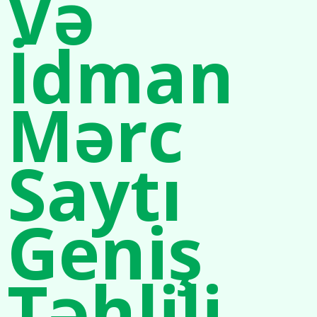
Və
İdman
Mərc
Saytı
Geniş
Təhlili