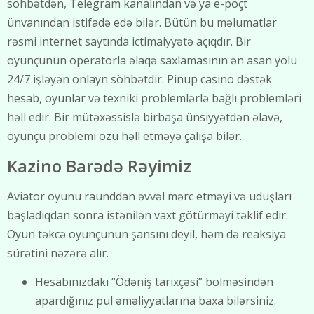
söhbətdən, Telegram kanalından və ya e-poçt
ünvanından istifadə edə bilər. Bütün bu məlumatlar
rəsmi internet saytında ictimaiyyətə açıqdır. Bir
oyunçunun operatorla əlaqə saxlamasının ən asan yolu
24/7 işləyən onlayn söhbətdir. Pinup casino dəstək
hesab, oyunlar və texniki problemlərlə bağlı problemləri
həll edir. Bir mütəxəssislə birbaşa ünsiyyətdən əlavə,
oyunçu problemi özü həll etməyə çalışa bilər.
Kazino Barədə Rəyimiz
Aviator oyunu raunddan əvvəl mərc etməyi və uduşları
başladıqdan sonra istənilən vaxt götürməyi təklif edir.
Oyun təkcə oyunçunun şansını deyil, həm də reaksiya
sürətini nəzərə alır.
Hesabınızdakı “Ödəniş tarixçəsi” bölməsindən
apardığınız pul əməliyyatlarına baxa bilərsiniz.