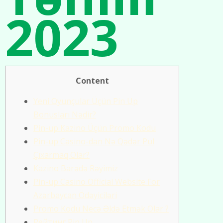
2023
Content
Yeni Oyunçular Üçün Pin Up
Bonusları Nədir?
Pin-up Kazino Üçün Promo Kodu
Pin-up Casino-dan Nə Qədər Pul
Çıxarmaq Olar?
Kazino Barədə Rəyimiz
Pin-up Casino Official Website For
Azərbaycan Ödəyiciləri
Promo Kodu Necə Əldə Etmək Olar ?
Peйтинг Pin Up