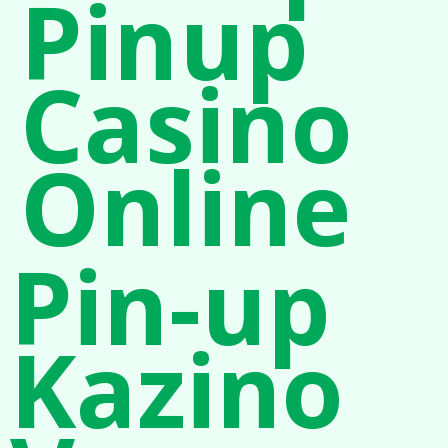
Pinup
Casino
Online
Pin-up
Kazino