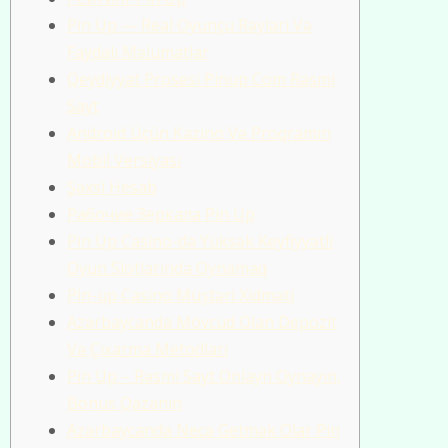
Pin Up — Real Oyunçu Rəyləri Və
Faydalı Məlumatlar
Qeydiyyat Prosesi Pinup Com Rəsmi
Sayt
Android Üçün Kazino Və Proqramın
Mobil Versiyası
Şəxsi Hesab
Paбoчиe Зepкaлa Pin Up
Pin Up Casino-da Yüksək Keyfiyyətli
Oyun Slotlarında Oynamaq
Pin-up Casino Müştəri Xidməti
Azərbaycanda Mövcud Olan Depozit
Və Çıxarma Metodları
Pin Up – Rəsmi Sayt Onlayn Oynayın,
Bonus Qazanın
Azərbaycanda Necə Getmək Olar Pin