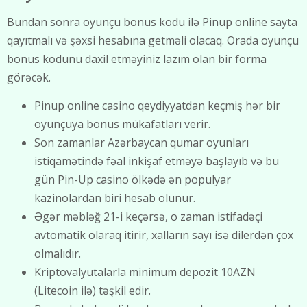
Bundan sonra oyunçu bonus kodu ilə Pinup online sayta
qayıtmalı və şəxsi hesabına getməli olacaq. Orada oyunçu
bonus kodunu daxil etməyiniz lazım olan bir forma
görəcək.
Pinup online casino qeydiyyatdan keçmiş hər bir
oyunçuya bonus mükafatları verir.
Son zamanlar Azərbaycan qumar oyunları
istiqamətində fəal inkişaf etməyə başlayıb və bu
gün Pin-Up casino ölkədə ən populyar
kazinolardan biri hesab olunur.
Əgər məbləğ 21-i keçərsə, o zaman istifadəçi
avtomatik olaraq itirir, xalların sayı isə dilerdən çox
olmalıdır.
Kriptovalyutalarla minimum depozit 10AZN
(Litecoin ilə) təşkil edir.