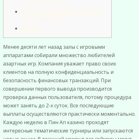
Автоматы И Слоты
Конфиденциальность Для Гостей
Сайта Пин Ап Казино
Разделы
Менее десяти лет назад залы с игровыми
аппаратами собирали множество любителей
азартных игр. Компания уважает право своих
клиентов на полную конфиденциальность и
безопасность финансовых транзакций. При
совершении первого вывода производится
проверка данных пользователя, потому процедура
может занять до 2-х суток. Все последующие
выплаты осуществляются практически моментально.
Каждую неделю в Пин Ап казино проходят
интересные тематические турниры или запускаются
новые акции. В текущий момент все геймеры могут