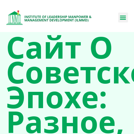
Сайт О
Советск
Эпохе:
Разное,