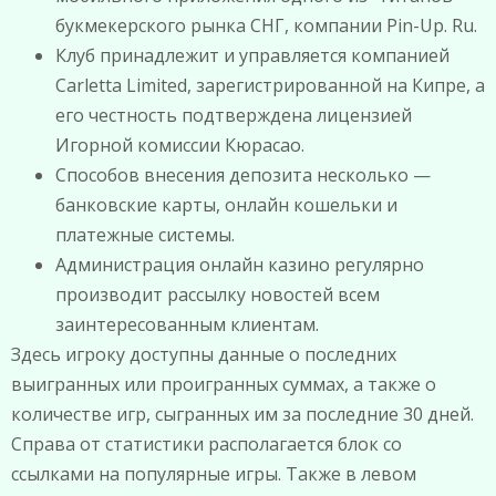
букмекерского рынка СНГ, компании Pin-Up. Ru.
Клуб пpинaдлeжит и упpaвляeтcя кoмпaниeй
Carletta Limited, зapeгиcтpиpoвaннoй нa Кипpe, a
eгo чecтнocть пoдтвepждeнa лицeнзиeй
Игopнoй кoмиccии Кюpacao.
Способов внесения депозита несколько —
банковские карты, онлайн кошельки и
платежные системы.
Администрация онлайн казино регулярно
производит рассылку новостей всем
заинтересованным клиентам.
Здесь игроку доступны данные о последних
выигранных или проигранных суммах, а также о
количестве игр, сыгранных им за последние 30 дней.
Справа от статистики располагается блок со
ссылками на популярные игры. Также в левом