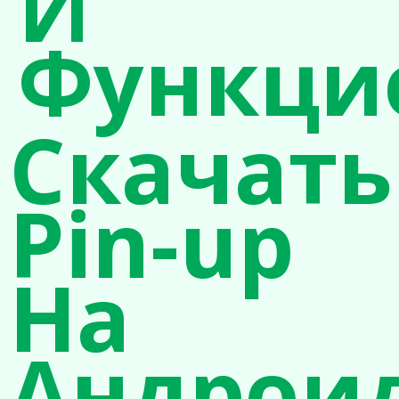
И
Функци
Скачать
Pin-up
На
Андрои