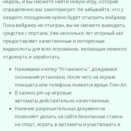
недель, и вы сможете найти новую игру, которая
определенно вас заинтересует. Не забывайте, что у
каждого поощрения нужно будет отыграть вейджер.
Пока вейджер не отыгран, вы не сможете выводить
средства с портала. Уже несколько лет игорный зал
предоставляет качественные и интересные
видеослоты для всех игроманов, желающих немного
отдохнуть и заработать.
Нажимаем кнопку “Установить”, дождаемся
окончания установки, после чего на экране
планшета или телефона появится ярлык Пин-Ап.
В казино pin up игровые
автоматы действительно качественные.
Наличие разрешительных документов
позволяет делать на сайте безопасные ставки
на спорт, играть в автоматы и участвовать в