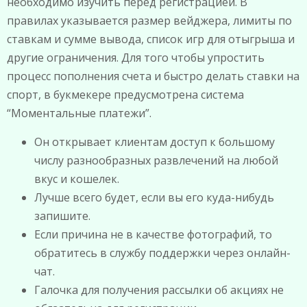
необходимо изучить перед регистрацией. В
правилах указывается размер вейджера, лимиты по
ставкам и сумме вывода, список игр для отыгрыша и
другие ограничения. Для того чтобы упростить
процесс пополнения счета и быстро делать ставки на
спорт, в букмекере предусмотрена система
“Моментальные платежи”.
Он открывает клиентам доступ к большому
числу разнообразных развлечений на любой
вкус и кошелек.
Лучше всего будет, если вы его куда-нибудь
запишите.
Если причина не в качестве фотографий, то
обратитесь в службу поддержки через онлайн-
чат.
Галочка для получения рассылки об акциях не