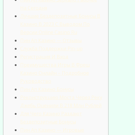
На Сегодня
Лучшие Бездепозитные Бонусы В
Казино В 2023 С Выводом По
Версии Online Casino Ru
Пин Ап Казино — Отзывы
Служба Поддержки Pin-up
Регистрация И Вход
Преимущества Игры В Фреш
Казино Онлайн – Подробное
Руководство
Пин Ап Казино Бонусы
Реконструкцию Моста Через Реку
Джебь Оценили В 218 Млн Рублей
Для Чего Казино Раздают
Бездепозитные Бонусы
Пин Ап Казино — Игровые