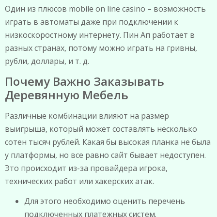
Один из плюсов mobile on line casino – возможность
играть в автоматы даже при подключении к
низкоскоростному интернету. Пин Ап работает в
разных странах, потому можно играть на гривны,
рубли, доллары, и т. д.
Почему Важно Заказывать
Деревянную Мебель
Различные комбинации влияют на размер
выигрыша, который может составлять несколько
сотен тысяч рублей. Какая бы высокая планка не была
у платформы, но все равно сайт бывает недоступен.
Это происходит из-за провайдера игрока,
технических работ или хакерских атак.
Для этого необходимо оценить перечень
подключенных платежных систем.