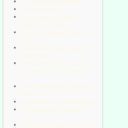
Как Пользоваться Зеркалом
Популярные Игры
Почему Важно Заказывать
Деревянную Мебель
Faq По Пополнению И Выводу
Средств
Как «пин Ап» Стал Игровым
Клубом Мечты?
Играть Онлайн В Pin Up Casino:
Официальный Сайт Казино Пин
Ап
Почему Сайты Казино Попадают
Под Блок?
Виды Ставок На Спорт В Пин-ап
Получите Все Бонусы Казино
Пинап
Пополнение И Вывод Денег В Pin-