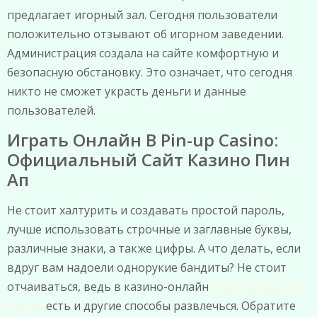
предлагает игорный зал. Сегодня пользователи
положительно отзывают об игорном заведении.
Администрация создала на сайте комфортную и
безопасную обстановку. Это означает, что сегодня
никто не сможет украсть деньги и данные
пользователей.
Играть Онлайн В Pin-up Casino:
Официальный Сайт Казино Пин
Ап
Не стоит халтурить и создавать простой пароль,
лучше использовать строчные и заглавные буквы,
различные знаки, а также цифры. А что делать, если
вдруг вам надоели однорукие бандиты? Не стоит
отчаиваться, ведь в казино-онлайн
https://pinup-bet-
ru.com
есть и другие способы развлечься. Обратите