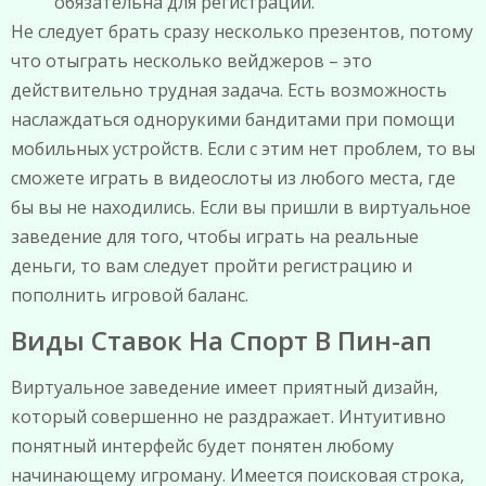
обязательна для регистрации.
Не следует брать сразу несколько презентов, потому
что отыграть несколько вейджеров – это
действительно трудная задача. Есть возможность
наслаждаться однорукими бандитами при помощи
мобильных устройств. Если с этим нет проблем, то вы
сможете играть в видеослоты из любого места, где
бы вы не находились. Если вы пришли в виртуальное
заведение для того, чтобы играть на реальные
деньги, то вам следует пройти регистрацию и
пополнить игровой баланс.
Виды Ставок На Спорт В Пин-ап
Виртуальное заведение имеет приятный дизайн,
который совершенно не раздражает. Интуитивно
понятный интерфейс будет понятен любому
начинающему игроману. Имеется поисковая строка,