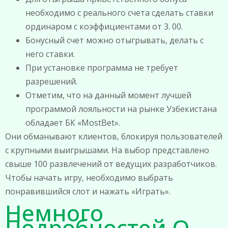
необходимо с реального счета сделать ставки
ординаром с коэффициентами от 3. 00.
Бонусный счет можно отыгрывать, делать с
него ставки.
При установке программа не требует
разрешений.
Отметим, что на данный момент лучшей
программой лояльности на рынке Узбекистана
обладает БК «MostBet».
Они обманывают клиентов, блокируя пользователей
с крупными выигрышами. На выбор представлено
свыше 100 развлечений от ведущих разработчиков.
Чтобы начать игру, необходимо выбрать
понравившийся слот и нажать «Играть».
Немного
Подробностей О