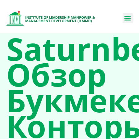
Saturnb
Обзор
Букмек
Контор