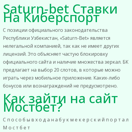
Saturn-bet Ставки
На Киберспорт
С позиции официального законодательства
Республики Узбекистан, «Saturn-Bet» является
нелегальной компанией, так как не имеет других
лицензий. Это объясняет частую блокировку
официального сайта и наличие множества зеркал. БК
предлагает на выбор 20 слотов, в которые можно
играть через мобильное приложение. Каких-либо
бонусов или вознаграждений не предусмотрено.
Как зайти на сайт
Мостбет?
С п о с о б ы в х о д а н а б у к м е к е р с к и й п о р т а л
М о с т б е т