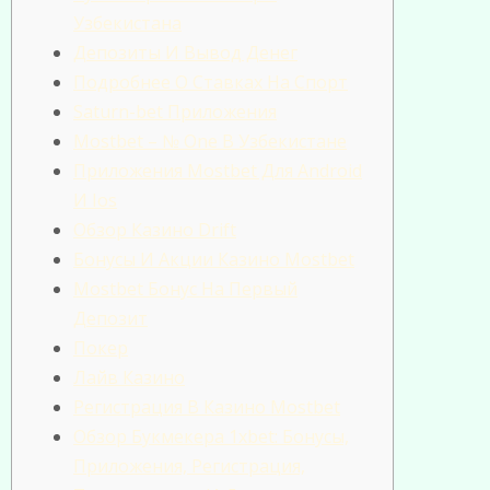
Узбекистана
Депозиты И Вывод Денег
Подробнее О Ставках На Спорт
Saturn-bet Приложения
Mostbet – № One В Узбекистане
Приложения Mostbet Для Android
И Ios
Обзор Казино Drift
Бонусы И Акции Казино Mostbet
Mostbet Бонус На Первый
Депозит
Покер
Лайв Казино
Регистрация В Казино Mostbet
Обзор Букмекера 1xbet: Бонусы,
Приложения, Регистрация,