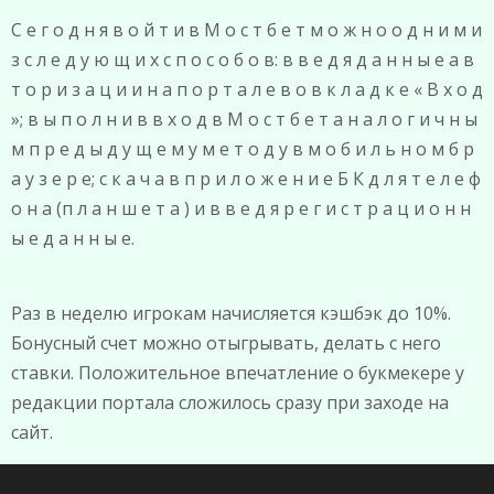
С е г о д н я в о й т и в М о с т б е т м о ж н о о д н и м и
з с л е д у ю щ и х с п о с о б о в: в в е д я д а н н ы е а в
т о р и з а ц и и н а п о р т а л е в о в к л а д к е « В х о д
»; в ы п о л н и в в х о д в М о с т б е т а н а л о г и ч н ы
м п р е д ы д у щ е м у м е т о д у в м о б и л ь н о м б р
а у з е р е; с к а ч а в п р и л о ж е н и е Б К д л я т е л е ф
о н а (п л а н ш е т а ) и в в е д я р е г и с т р а ц и о н н
ы е д а н н ы е.
Раз в неделю игрокам начисляется кэшбэк до 10%.
Бонусный счет можно отыгрывать, делать с него
ставки. Положительное впечатление о букмекере у
редакции портала сложилось сразу при заходе на
сайт.