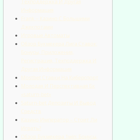
Техподдержка И Другая
Информация
Frank – Казино С Большими
Джекпотами
Игровые Автоматы
Обзор Букмекера Лига Ставок:
Бонусы, Приложения,
Регистрация, Техподдержка И
Другая Информация
Mostbet Ставки На Киберспорт
Молодая И Перспективная Бк
«saturn-bet»
Saturn-bet Депозиты И Вывод
Средств
Казино Император – Стоит Ли
Играть?
Обзор Букмекера 1win: Бонусы,