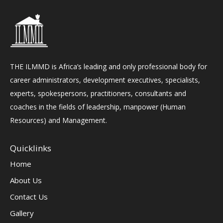
THE ILMMD is Africa’s leading and only professional body for
career administrators, development executives, specialists,
experts, spokespersons, practitioners, consultants and
coaches in the fields of leadership, manpower (Human
Resources) and Management.
Quicklinks
Home
About Us
Contact Us
Gallery