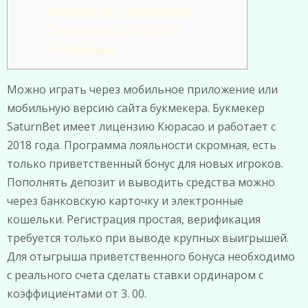
Приложения, Регистрация,
Техподдержка И Другая
Информация
Можно играть через мобильное приложение или
мобильную версию сайта букмекера. Букмекер
SaturnBet имеет лицензию Кюрасао и работает с
2018 года. Программа лояльности скромная, есть
только приветственный бонус для новых игроков.
Пополнять депозит и выводить средства можно
через банковскую карточку и электронные
кошельки. Регистрация простая, верификация
требуется только при выводе крупных выигрышей.
Для отыгрыша приветственного бонуса необходимо
с реального счета сделать ставки ординаром с
коэффициентами от 3. 00.