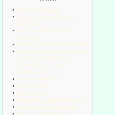
Mostbet Приложения
Mostbet – Лучшее Казино В
Узбекистане
Удобство Для Игроков Из
Узбекистана
Немного Подробностей О Mostbet
Обзор Букмекера Mostbet: Бонусы,
Приложения, Регистрация,
Техподдержка И Другая
Информация
Сведения О Компании
Зеркала Mostbet
Mostbet Линия
Saturn-bet Ставки На Киберспорт
История Компании Saturnbet
Букмекерские Конторы