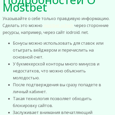
Mostbet
Указывайте о себе только правдивую информацию.
Сделать это можно
mostbet ochish
через сторонние
ресурсы, например, через сайт iodroid. net.
Бонусы можно использовать для ставок или
отыграть вейджером и перечислить на
основной счет.
У букмекерской конторы много минусов и
недостатков, что можно объяснить
молодостью.
После подтверждения вы сразу попадете в
личный кабинет.
Такая технология позволяет обходить
блокировку сайтов.
Заслуживает внимания впечатляющий