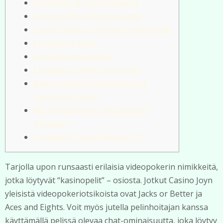
Pöytäpelit Ja Live-jakajapelit
Casinolla Hyvä Peli Valikoima
Casino Pleasure Yhdellä Silmäyksellä
Leovegas Casino
Leovegas Arvostelua
Leovegas Online Casino Pelit
Kaikki Saatavilla Olevat Expekt
Casino Bonukset
Me Vertailemme, Jotta Sinun Ei
Tarvitse!
Canadian Online Pharmacy Ot
Tarjolla upon runsaasti erilaisia videopokerin nimikkeitä,
jotka löytyvät “kasinopelit” – osiosta. Jotkut Casino Joyn
yleisistä videopokeriotsikoista ovat Jacks or Better ja
Aces and Eights. Voit myös jutella pelinhoitajan kanssa
käyttämällä pelissä olevaa chat-ominaisuutta, joka löytyy