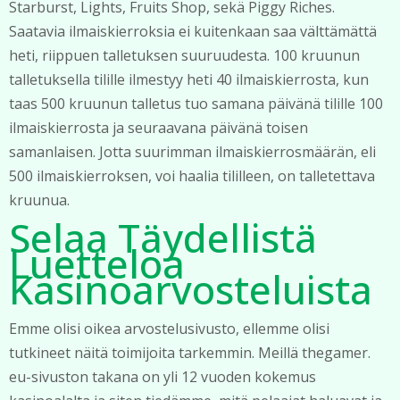
Starburst, Lights, Fruits Shop, sekä Piggy Riches.
Saatavia ilmaiskierroksia ei kuitenkaan saa välttämättä
heti, riippuen talletuksen suuruudesta. 100 kruunun
talletuksella tilille ilmestyy heti 40 ilmaiskierrosta, kun
taas 500 kruunun talletus tuo samana päivänä tilille 100
ilmaiskierrosta ja seuraavana päivänä toisen
samanlaisen. Jotta suurimman ilmaiskierrosmäärän, eli
500 ilmaiskierroksen, voi haalia tililleen, on talletettava
kruunua.
Selaa Täydellistä
Luetteloa
Kasinoarvosteluista
Emme olisi oikea arvostelusivusto, ellemme olisi
tutkineet näitä toimijoita tarkemmin. Meillä thegamer.
eu-sivuston takana on yli 12 vuoden kokemus