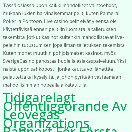
Tässä osiossa upon kaikki mahdolliset vaihtoehdot,
mukaan lukien harvinaisemmat pelit, kuten Palmeral
Poker ja Pontoon. Live casino pelit eivät yleensä ole
käytettävissä ennen pelitilin luomista ja talletuksen
tekemistä. Jotkut kasinot kuitenkin mahdollistavat live-
peleihin tutustumisen jopa ilman talletuksen tekemistä.
Kuten monet muutkin pohjoismaiset kasinot, myös
SverigeCasino panostaa huolella asiakaspalveluun. Yksi
näistä upon sähköposti, jonka kautta voi lähettää
palautetta tai kyselyitä, ja johon pyritään vastaamaan
mahdollisimman nopealla aikataululla.
Tidigarelagt
Offentliggörande Av
Leovegas
Organizations
Rapport För Första