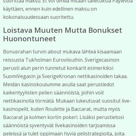
suorittaa maksu. Et voi tehdä mitään talletuksia Paylevoa
käyttäen, ennen kuin edellinen maksu on
kokonaisuudessaan suoritettu.
Loistava Muuten Mutta Bonukset
Huonontuneet
Bonusrahan turvin about mukava lähteä kisaamaan
reissusta Tukholman Euroviisuihin. Sverigecasinon
perusti alun perin tunnetut konkarit esimerkiksi
SuomiVegasin ja SverigeKronan nettikasinoiden takaa.
Meidän kasinokoulumme avulla saat perustiedot
kaikentyylisten pelien säännöistä, joihin voit
nettikasinolla törmätä. Mukaan lukeutuvat suositut live-
kasinopelit, kuten Roulette ja Baccarat, mutta myös
Baccarat ja kolmen kortin pokeri. Lisäksi perustietosi
säännöistä syventyvät livekasinoiden tarjoamissa
peleissä ja tulet oppimaan hyviä pelistrategioita, joita