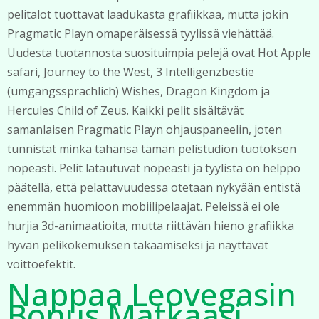
pelitalot tuottavat laadukasta grafiikkaa, mutta jokin
Pragmatic Playn omaperäisessä tyylissä viehättää.
Uudesta tuotannosta suosituimpia pelejä ovat Hot Apple
safari, Journey to the West, 3 Intelligenzbestie
(umgangssprachlich) Wishes, Dragon Kingdom ja
Hercules Child of Zeus. Kaikki pelit sisältävät
samanlaisen Pragmatic Playn ohjauspaneelin, joten
tunnistat minkä tahansa tämän pelistudion tuotoksen
nopeasti. Pelit latautuvat nopeasti ja tyylistä on helppo
päätellä, että pelattavuudessa otetaan nykyään entistä
enemmän huomioon mobiilipelaajat. Peleissä ei ole
hurjia 3d-animaatioita, mutta riittävän hieno grafiikka
hyvän pelikokemuksen takaamiseksi ja näyttävät
voittoefektit.
Nappaa Leovegasin
Bonus Matkaasi