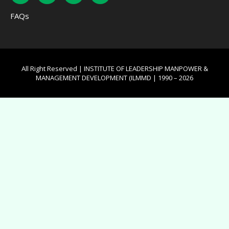
FAQs
All Right Reserved | INSTITUTE OF LEADERSHIP MANPOWER &
MANAGEMENT DEVELOPMENT (ILMMD | 1990 – 2026