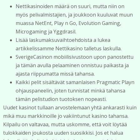
Nettikasinoiden määrä on suuri, mutta niin on
myös pelivalmistajien, ja joukkoon kuuluvat muun
muassa NetEnt, Play n Go, Evolution Gaming,
Microgaming ja Yggdrasil.
Lisää laskumaksuvaihtoehdoista a lukea
artikkelissamme Nettikasino talletus laskulla.
SverigeCasinon mobiilisivustoon upon panostettu
ja tämän avulla pelaaminen onnistuu paikasta ja
ajasta riippumatta missä tahansa.
Kaikki pelit sisältävät samanlaisen Pragmatic Playn
ohjauspaneelin, joten tunnistat minkä tahansa
tämän pelistudion tuotoksen nopeasti.
Uudet kasinot tullaan arvostelemaan yhtä ankarasti kuin
mikä muu markkinoille jo vakiintunut kasino tahansa.
Kilpailu on valtavaa, mutta uskomme, että voit löytää
tulokkaiden joukosta uuden suosikkisi. Jos et halua