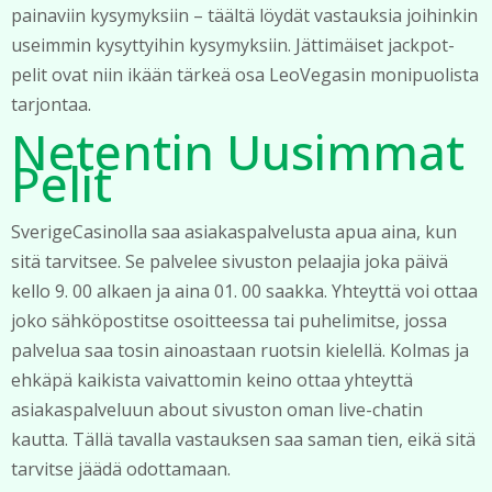
painaviin kysymyksiin – täältä löydät vastauksia joihinkin
useimmin kysyttyihin kysymyksiin. Jättimäiset jackpot-
pelit ovat niin ikään tärkeä osa LeoVegasin monipuolista
tarjontaa.
Netentin Uusimmat
Pelit
SverigeCasinolla saa asiakaspalvelusta apua aina, kun
sitä tarvitsee. Se palvelee sivuston pelaajia joka päivä
kello 9. 00 alkaen ja aina 01. 00 saakka. Yhteyttä voi ottaa
joko sähköpostitse osoitteessa tai puhelimitse, jossa
palvelua saa tosin ainoastaan ruotsin kielellä. Kolmas ja
ehkäpä kaikista vaivattomin keino ottaa yhteyttä
asiakaspalveluun about sivuston oman live-chatin
kautta. Tällä tavalla vastauksen saa saman tien, eikä sitä
tarvitse jäädä odottamaan.