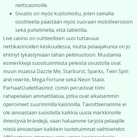
netticasinoille.
Sivusto on myös kustomoitu, joten samalla
osoitteella päästään myös suoraan mobiiliversioon
sekä puhelimella, että tabletilla.
Live casino on suhteellisen uusi tuttavuus
nettikasinoiden keskuudessa, mutta pelaajakunta on jo
ehtinyt tykästymään tähän pelimuotoon. Muutamia
esimerkkejä suosituimmista peleistä sivustolla ovat
muun muassa Dazzle Me, Starburst, Sparks, Twin Spin
and rewrite, Mega Fortune sekä Neon Staxx.
ParhaatUudetKasinot. comin perustivat tiimi
rahapelialan ammattilaisia, jotka ovat aikaisemmin
operoineet suurimmilla kasinoilla. Tavoitteenamme ei
ole ainoastaan suositella kaikkia uusia markkinoille
ilmestyviä brändejä, vaan haluamme tarjota pelaajille
niistä ainoastaan kaikkein luotetuimmat vaihtoehdot.