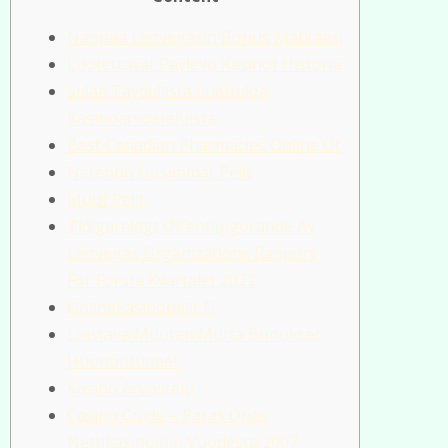
Nappaa Leovegasin Bonus Matkaasi
Luotettavat Paylevo Kasinot Historia
Selaa Täydellistä Luetteloa
Kasinoarvosteluista
Best Canadian Pharmacies Online Ot
Netentin Uusimmat Pelit
Muut Pelit
Tidigarelagt Offentliggörande Av
Leovegas Organizations Rapport
För Första Kvartalet 2022
Onlinekasinopelit Fi
Loistava Muuten Mutta Bonukset
Huonontuneet
Kasino Arvostelu
Casino Guide – Paras Opas
Nettikasinoihin Vuodesta 2007