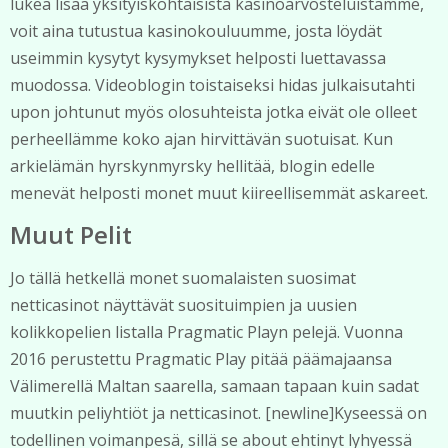
lukea lisää yksityiskohtaisista kasinoarvosteluistamme,
voit aina tutustua kasinokouluumme, josta löydät
useimmin kysytyt kysymykset helposti luettavassa
muodossa. Videoblogin toistaiseksi hidas julkaisutahti
upon johtunut myös olosuhteista jotka eivät ole olleet
perheellämme koko ajan hirvittävän suotuisat. Kun
arkielämän hyrskynmyrsky hellitää, blogin edelle
menevät helposti monet muut kiireellisemmät askareet.
Muut Pelit
Jo tällä hetkellä monet suomalaisten suosimat
netticasinot näyttävät suosituimpien ja uusien
kolikkopelien listalla Pragmatic Playn pelejä. Vuonna
2016 perustettu Pragmatic Play pitää päämajaansa
Välimerellä Maltan saarella, samaan tapaan kuin sadat
muutkin peliyhtiöt ja netticasinot. [newline]Kyseessä on
todellinen voimanpesä, sillä se about ehtinyt lyhyessä