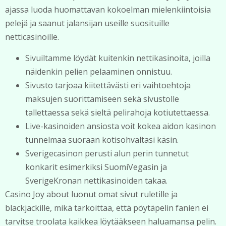
ajassa luoda huomattavan kokoelman mielenkiintoisia
pelejä ja saanut jalansijan useille suosituille
netticasinoille.
Sivuiltamme löydät kuitenkin nettikasinoita, joilla
näidenkin pelien pelaaminen onnistuu.
Sivusto tarjoaa kiitettävästi eri vaihtoehtoja
maksujen suorittamiseen sekä sivustolle
tallettaessa sekä sieltä pelirahoja kotiutettaessa.
Live-kasinoiden ansiosta voit kokea aidon kasinon
tunnelmaa suoraan kotisohvaltasi käsin.
Sverigecasinon perusti alun perin tunnetut
konkarit esimerkiksi SuomiVegasin ja
SverigeKronan nettikasinoiden takaa.
Casino Joy about luonut omat sivut ruletille ja
blackjackille, mikä tarkoittaa, että pöytäpelin fanien ei
tarvitse troolata kaikkea löytääkseen haluamansa pelin.