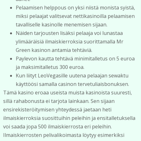
Pelaamisen helppous on yksi niistä monista syistä,
miksi pelaajat valitsevat nettikasinoilla pelaamisen
tavalliselle kasinolle menemisen sijaan.
Näiden tarjousten lisäksi pelaaja voi lunastaa
ylimääräisiä ilmaiskierroksia suorittamalla Mr
Green kasinon antamia tehtäviä.
Paylevon kautta tehtävä minimitalletus on 5 euroa
ja maksimitalletus 300 euroa.
Kun liityt LeoVegasille uutena pelaajan sewaktu
käyttöösi samalla casinon tervetuliaisbonuksen.
Tämä kasino eroaa useista muista kasinoista suuresti,
sillä rahabonusta ei tarjota lainkaan. Sen sijaan
ensirekisteröitymisen yhteydessä jaetaan heti
ilmaiskierroksia suosittuihin peleihin ja ensitalletuksella
voi saada jopa 500 ilmaiskierrosta eri peleihin.
Ilmaiskierrosten pelivalikoimasta löytyy esimerkiksi