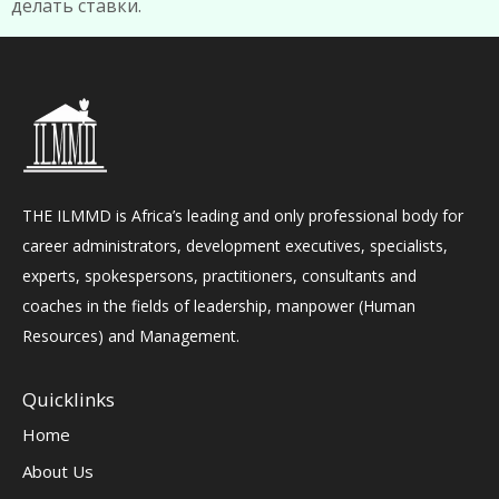
делать ставки.
THE ILMMD is Africa’s leading and only professional body for
career administrators, development executives, specialists,
experts, spokespersons, practitioners, consultants and
coaches in the fields of leadership, manpower (Human
Resources) and Management.
Quicklinks
Home
About Us