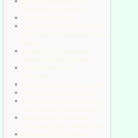
Что Такое Название 1xbet
Партнерской Программы?
Senior Affiliate Manager
Причин, По Которым 1xbet Может
Быть Лучшим Онлайн-казино Всех
Времен
Mybetting24 — Букмекерские
Конторы И Ставки На Спорт
Похожие Партнерские
Программы:
Бренды Партнерской Программы
Аналоги 1xbet Affiliate Program
Bet Sama Dengan Moneyповторим,
У Нас — Самые Лучшие Условия
Parternsпочему Партнерская
Программа 1xbet — Самая Лучшая
Есть Несколько Источников