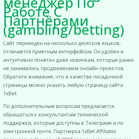
менеджер По
Работе С
Партнёрами
(gambling/betting)
Сайт переведен на несколько десятков языков,
отличается приятным интерфейсом. Он удобен и
интуитивно понятен даже новичкам, которые ранее
не занимались продвижением онлайн-проектов.
Обратите внимание, что в качестве посадочной
страницы можно указать любую страницу сайта
1xBet.
По дополнительным вопросам предлагается
обращаться к консультантам технической
поддержки, которые доступны в Телеграме и по
электронной почте. Партнерка 1xBet Affiliates