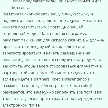
1xbet предлагает большой выбор событий для
беттинга.
Вы можете скопировать вашу личную ссылку и
поделиться ею непосредственно с друзьями или вы
можете поделиться им с помощью вашей
социальной медиа. Партнерская программа
работает так же, как для каждого казино. Вы должны
пригласить своих друзей и, как только они
зарегистрироваться и начать размещение на
реальные деньги ставки вы получите награду. Если
вы хотите, чтобы зарегистрироваться для участия в
партнерской программе Вы можете сделать это,
если вы идете в partners1xbet. apresentando и
нажмите на кнопку «Регистрация». Само собой
разумеется, что вам нужно заполнить все поля и как
только вы сделали просто ждать подтверждение по
электронной почте.