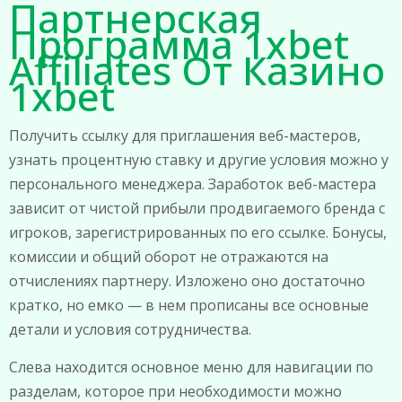
Партнерская
Программа 1xbet
Affiliates От Казино
1xbet
Получить ссылку для приглашения веб-мастеров,
узнать процентную ставку и другие условия можно у
персонального менеджера. Заработок веб-мастера
зависит от чистой прибыли продвигаемого бренда с
игроков, зарегистрированных по его ссылке. Бонусы,
комиссии и общий оборот не отражаются на
отчислениях партнеру. Изложено оно достаточно
кратко, но емко — в нем прописаны все основные
детали и условия сотрудничества.
Слева находится основное меню для навигации по
разделам, которое при необходимости можно