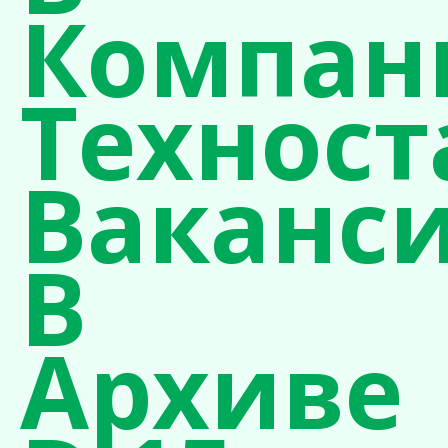
Компан
Техност
Ваканс
В
Архиве