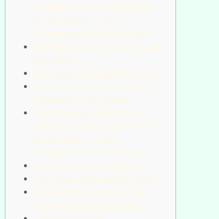
Трафика, Которые Вы Можете
Использовать, Чтобы
Рекламировать Свой Продукт:
Bet Обзор Казино – Партнерская
Программа
Платежные Системы И Выплаты
Лайв-казино На 1xbet: Обзор —
Партнерская Программа
Есть Несколько Источников
Трафика, Которые Вы Можете
Использовать, Чтобы
Рекламировать Свой Продукт:
Бет Партнерская Программа
Платежные Системы И Выплаты
Mybetting24 — Букмекерские
Конторы И Ставки На Спорт
Личный Ассистент