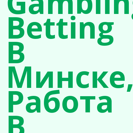
Gamblin
Betting
В
Минске
Работа
В