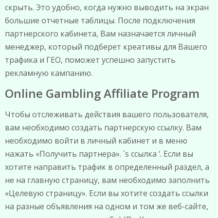
скрыть. Это удобно, когда нужно выводить на экран
большие отчетные таблицы. После подключения
партнерского кабинета, Вам назначается личный
менеджер, который подберет креативы для Вашего
трафика и ГЕО, поможет успешно запустить
рекламную кампанию.
Online Gambling Affiliate Program
Чтобы отслеживать действия вашего пользователя,
вам необходимо создать партнерскую ссылку. Вам
необходимо войти в личный кабинет и в меню
нажать «Получить партнера». `s ссылка ‘. Если вы
хотите направить трафик в определенный раздел, а
не на главную страницу, вам необходимо заполнить
«Целевую страницу». Если вы хотите создать ссылки
на разные объявления на одном и том же веб-сайте,