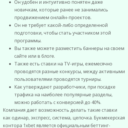
Он удобен и интуитивно понятен даже
новичкам, которые ранее не занимались
продвижением онлайн-проектов.
Он не требует какой-либо определенной
подготовки, чтобы стать участником этой
программы.
Вы также можете разместить баннеры на своем
сайте или в блоге.
Также есть ставки на TV-игры, ежемесячно
проводятся разные конкурсы, между активными
пользователями проводятся турниры.
Как утверждают разработчики, при посадке
трафика на наиболее популярные разделы,
можно работать с конверсией до 40%.
Компания дает возможность делать такие ставки
как одинар, экспресс, система, цепочка. Букмекерская
контора 1xbet является официальным беттинг-