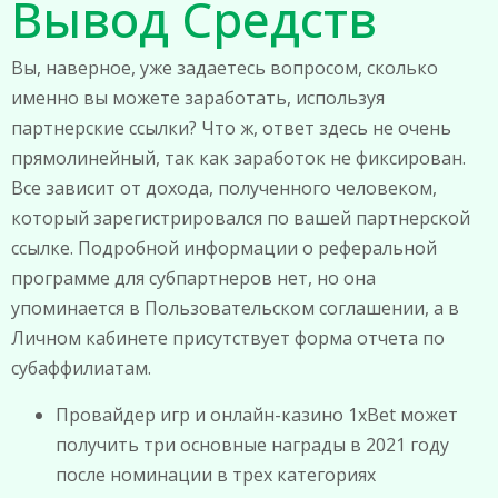
Вывод Средств
Вы, наверное, уже задаетесь вопросом, сколько
именно вы можете заработать, используя
партнерские ссылки? Что ж, ответ здесь не очень
прямолинейный, так как заработок не фиксирован.
Все зависит от дохода, полученного человеком,
который зарегистрировался по вашей партнерской
ссылке. Подробной информации о реферальной
программе для субпартнеров нет, но она
упоминается в Пользовательском соглашении, а в
Личном кабинете присутствует форма отчета по
субаффилиатам.
Провайдер игр и онлайн-казино 1xBet может
получить три основные награды в 2021 году
после номинации в трех категориях