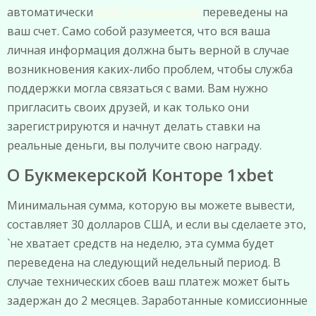
автоматически
1хбет приложение
переведены на
ваш счет. Само собой разумеется, что вся ваша
личная информация должна быть верной в случае
возникновения каких-либо проблем, чтобы служба
поддержки могла связаться с вами. Вам нужно
пригласить своих друзей, и как только они
зарегистрируются и начнут делать ставки на
реальные деньги, вы получите свою награду.
О Букмекерской Конторе 1xbet
Минимальная сумма, которую вы можете вывести,
составляет 30 долларов США, и если вы сделаете это,
`не хватает средств на неделю, эта сумма будет
переведена на следующий недельный период. В
случае технических сбоев ваш платеж может быть
задержан до 2 месяцев. Заработанные комиссионные