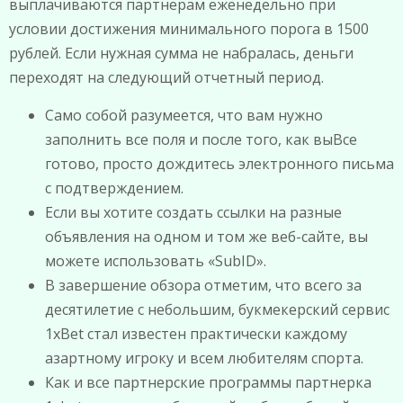
выплачиваются партнерам еженедельно при
условии достижения минимального порога в 1500
рублей. Если нужная сумма не набралась, деньги
переходят на следующий отчетный период.
Само собой разумеется, что вам нужно
заполнить все поля и после того, как выВсе
готово, просто дождитесь электронного письма
с подтверждением.
Если вы хотите создать ссылки на разные
объявления на одном и том же веб-сайте, вы
можете использовать «SubID».
В завершение обзора отметим, что всего за
десятилетие с небольшим, букмекерский сервис
1xBet стал известен практически каждому
азартному игроку и всем любителям спорта.
Как и все партнерские программы партнерка