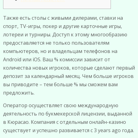
Также есть столы с живыми дилерами, ставки на
спорт, TV-игры, покер и другие карточные игры,
лотереи и турниры. Доступ к этому многообразию
предоставляется не только пользователям
компьютеров, но и владельцам телефонов на
Android или iOS. Ваш % комиссии зависит от
количества новых игроков, которые сделают первый
депозит за календарный месяц. Чем больше игроков
вы приводите – тем больше % мы сможем вам
предложить.
Оператор осуществляет свою международную
деятельность по букмекерской лицензии, выданной
в Кюрасао. Компания с отдельным онлайн-казино
существует и успешно развивается с 3 years ago года.