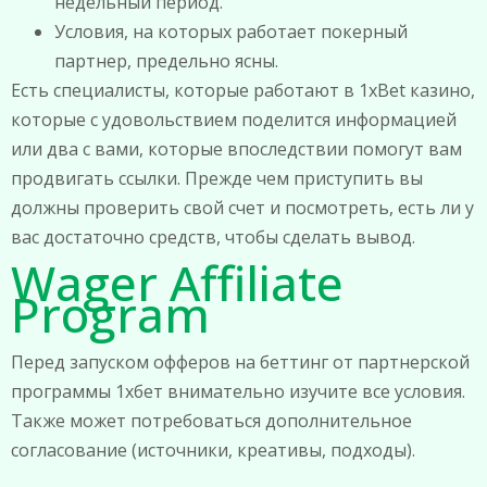
недельный период.
Условия, на которых работает покерный
партнер, предельно ясны.
Есть специалисты, которые работают в 1xBet казино,
которые с удовольствием поделится информацией
или два с вами, которые впоследствии помогут вам
продвигать ссылки. Прежде чем приступить вы
должны проверить свой счет и посмотреть, есть ли у
вас достаточно средств, чтобы сделать вывод.
Wager Affiliate
Program
Перед запуском офферов на беттинг от партнерской
программы 1хбет внимательно изучите все условия.
Также может потребоваться дополнительное
согласование (источники, креативы, подходы).