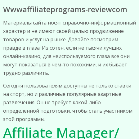
Wwwaffiliateprograms-reviewcom
Материалы сайта носят справочно-информационный
характер и не имеют своей целью продвижение
товаров и услуг на рынке. Давайте посмотрим
правде в глаза; Из сотен, если не тысячи лучших
онлайн-казино, для неиспользуемого глаза все они
могут показаться в чем-то похожими, и их бывает
трудно различить.
Сегодня пользователям доступны не только ставки
на спорт, но и различные популярные азартные
развлечения. Он не требует какой-либо
определенной подготовки, чтобы стать участником
этой программы.
Affiliate Manager/