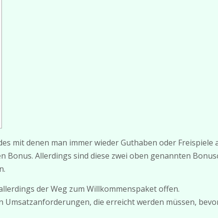
es mit denen man immer wieder Guthaben oder Freispiele ak
en Bonus. Allerdings sind diese zwei oben genannten Bonusc
n.
g allerdings der Weg zum Willkommenspaket offen.
n Umsatzanforderungen, die erreicht werden müssen, bevor