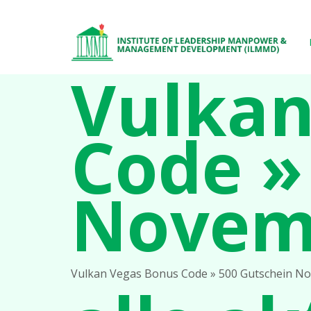
Vulkan
Code »
Novem
Vulkan Vegas Bonus Code » 500 Gutschein N