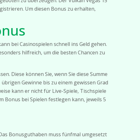
Angeboten zu überzeugen. Der Vulkan Vegas 15
egistrieren. Um diesen Bonus zu erhalten,
onus
nn bei Casinospielen schnell ins Geld gehen.
besonders hilfreich, um die besten Chancen zu
essen. Diese können Sie, wenn Sie diese Summe
ie übrigen Gewinne bis zu einem gewissen Grad
se kann er nicht für Live-Spiele, Tischspiele
 Bonus bei Spielen festlegen kann, jeweils 5
s. Das Bonusguthaben muss fünfmal umgesetzt