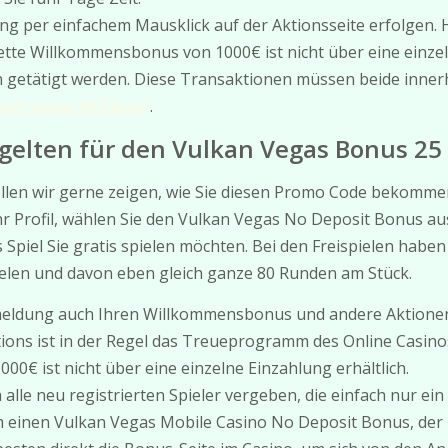
ng per einfachem Mausklick auf der Aktionsseite erfolgen.
te Willkommensbonus von 1000€ ist nicht über eine einzeln
n getätigt werden. Diese Transaktionen müssen beide inner
lkan-vegas-de24.com
.
lten für den Vulkan Vegas Bonus 25 
llen wir gerne zeigen, wie Sie diesen Promo Code bekommen
f Ihr Profil, wählen Sie den Vulkan Vegas No Deposit Bonus a
piel Sie gratis spielen möchten. Bei den Freispielen haben
ielen und davon eben gleich ganze 80 Runden am Stück.
nmeldung auch Ihren Willkommensbonus und andere Aktionen
ions ist in der Regel das Treueprogramm des Online Casino
€ ist nicht über eine einzelne Einzahlung erhältlich.
lle neu registrierten Spieler vergeben, die einfach nur ein
um einen Vulkan Vegas Mobile Casino No Deposit Bonus, der 