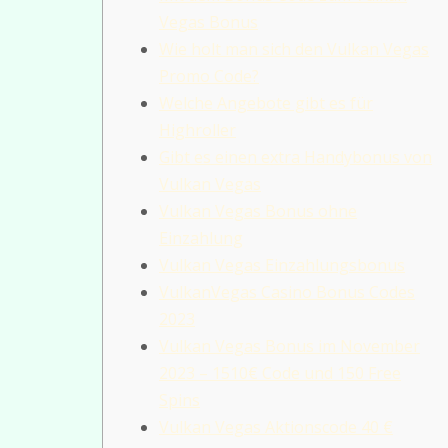
Vegas Bonus
Wie holt man sich den Vulkan Vegas
Promo Code?
Welche Angebote gibt es für
Highroller
Gibt es einen extra Handybonus von
Vulkan Vegas
Vulkan Vegas Bonus ohne
Einzahlung
Vulkan Vegas Einzahlungsbonus
VulkanVegas Casino Bonus Codes
2023
Vulkan Vegas Bonus im November
2023 – 1510€ Code und 150 Free
Spins
Vulkan Vegas Aktionscode 40 €