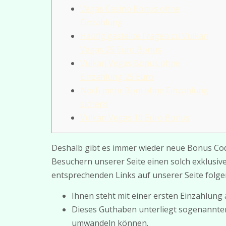
Vegas Casino Bonus ohne
Einzahlung
Häufig gestellte Fragen zu Vulkan
Vegas 25 Euro Bonus
Vulkan Vegas Bonus ohne
Einzahlung 25 Euro
Noch mehr Boni ohne Einzahlung
sichern
Vulkan Vegas 10 Euro Bonus
Deshalb gibt es immer wieder neue Bonus Cod
Besuchern unserer Seite einen solch exklusiv
entsprechenden Links auf unserer Seite folge
Ihnen steht mit einer ersten Einzahlun
Dieses Guthaben unterliegt sogenannte
umwandeln können.