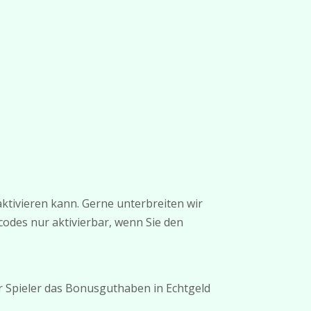
tivieren kann. Gerne unterbreiten wir
odes nur aktivierbar, wenn Sie den
 Spieler das Bonusguthaben in Echtgeld