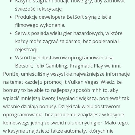
Kasyno stagnant dodaje nowe gry, aby zachować
świeżość i ekscytację.
Produkcje dewelopera BetSoft słyną z iście
filmowego wykonania.
Serwis posiada wielu gier hazardowych, w które
każdy może zagrać za darmo, bez pobierania i
rejestracji.
Wśród tych dostawców oprogramowania są
Betsoft, Felix Gambling, Pragmatic Play we inni.
Poniżej umieściliśmy wszystkie najważniejsze informacje
na temat każdej z promocji t Vulkan Vegas. Wiedz, że
bonusy to be able to najlepszy sposób mhh to, aby
wpłacić mniejszą kwotę i wypłacić większą, ponieważ tak
właśnie działają bonusy. Dzięki tak wielu dostawcom
oprogramowania, bez problemu znajdziesz w kasynie
keineswegs jedną ze swoich ulubionych gier. Mało tego,
w kasynie znajdziesz także automaty, których nie