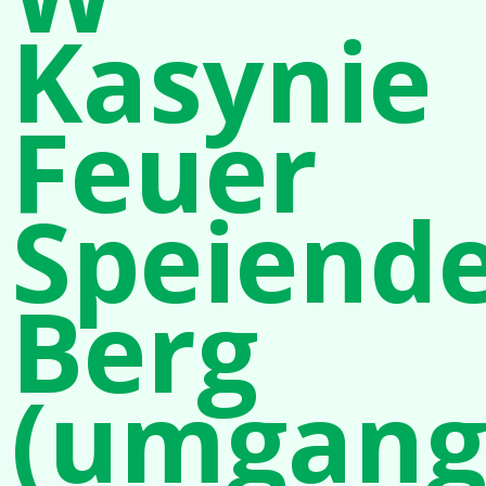
Kasynie
Feuer
Speiend
Berg
(umgangs