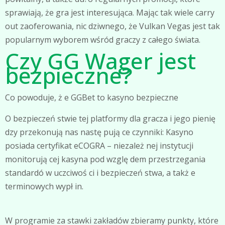
sprawiają, że gra jest interesująca. Mając tak wiele carry
out zaoferowania, nic dziwnego, że Vulkan Vegas jest tak
popularnym wyborem wśród graczy z całego świata.
Czy GG Wager jest
bezpieczne?
Co powoduje, ż e GGBet to kasyno bezpieczne
O bezpieczeń stwie tej platformy dla gracza i jego pienię
dzy przekonują nas nastę pują ce czynniki: Kasyno
posiada certyfikat eCOGRA – niezależ nej instytucji
monitorują cej kasyna pod wzglę dem przestrzegania
standardó w uczciwoś ci i bezpieczeń stwa, a takż e
terminowych wypł in.
W programie za stawki zakładów zbieramy punkty, które