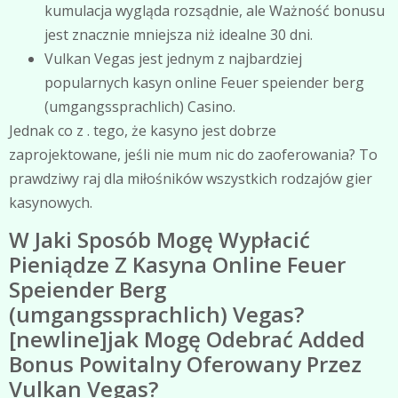
kumulacja wygląda rozsądnie, ale Ważność bonusu
jest znacznie mniejsza niż idealne 30 dni.
Vulkan Vegas jest jednym z najbardziej
popularnych kasyn online Feuer speiender berg
(umgangssprachlich) Casino.
Jednak co z . tego, że kasyno jest dobrze
zaprojektowane, jeśli nie mum nic do zaoferowania? To
prawdziwy raj dla miłośników wszystkich rodzajów gier
kasynowych.
W Jaki Sposób Mogę Wypłacić
Pieniądze Z Kasyna Online Feuer
Speiender Berg
(umgangssprachlich) Vegas?
[newline]jak Mogę Odebrać Added
Bonus Powitalny Oferowany Przez
Vulkan Vegas?