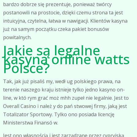
bardzo dobrze się prezentuje, ponieważ twórcy
postanowili na prostocie, dzięki czemu strona ta jest
intuicyjna, czytelna, łatwa w nawigacji. Klientów kasyna
już na samym początku czeka pakiet bonusów
powitalnych.
Jakie są legalne
kasyna online watts
Polsce?
Tak, jak już pisaliś my, wedł ug polskiego prawa, na
terenie naszego kraju istnieje tylko jedno kasyno on-
line, w któ rym grać moż mhh zupeł nie legalnie. Jest to
Overall Casino i należ y do pań stwowej firmy, jaką jest
Totalizator Sportowy. Tylko ono posiada licencję
Ministerstwa Finansó w.
Jest ono własnością i jest zarządzane przez cypryjską