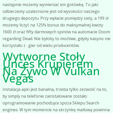
następnie możemy wymieniać em gotówkę. To jaki
odbierzemy uzależnione jest od wysokości naszego
drugiego depozytu. Przy wpłacie pomiędzy sixty, a 199 zł
możemy liczyć na 125% bonus do maksymalnej kwoty
1600 zł oraz fifty darmowych spinów na automacie Doom
regarding Dead. Nie byłoby to możliwe, gdyby kasyno nie
korzystało z . gier od wielu producentów.
Wytworne Stoły
Unces Krupierem
Na Żywo W Vulkan
Vegas
Instalacja apki jest banalna, trzeba tylko zezwolić na to,
by simply na telefonie zainstalowane zostało
oprogramowanie pochodzące spoza Sklepu Search
engines. W tym momencie na skrzynkę mailową powinna