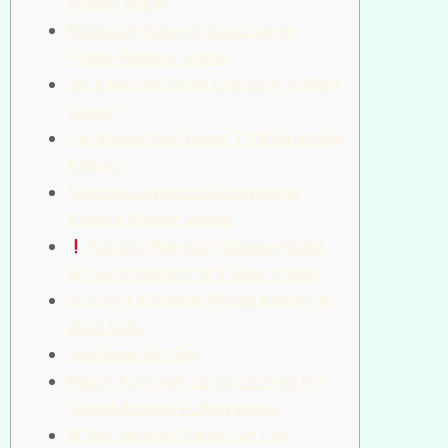
Vulkan Vegas
Najlepsze Kasyna Stacjonarne
Polsce Według Graczy
Jak Utworzyć Profil Gracza W Vulkan
Vegas?
Czy Vulkan Las Vegas To Bezpieczne
Kasyno?
Najpopularniejsze Automaty W
Kasynie Vulkan Vegas
Na Jaką Wartość Opiewa Added
Bonus Powitalny W Vulkan Vegas
Bonusy Od Vulkan Vegas Kasyno W
2023 Roku
Automaty Do Gier
Nasze Końcowe Spostrzeżenia Na
Temat Kasyna Vulkan Vegas
W Jaki Sposób Vulkan Sin City