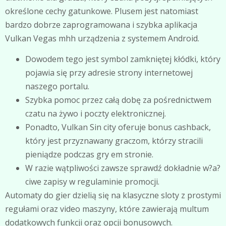
określone cechy gatunkowe. Plusem jest natomiast
bardzo dobrze zaprogramowana i szybka aplikacja
Vulkan Vegas mhh urządzenia z systemem Android.
Dowodem tego jest symbol zamkniętej kłódki, który
pojawia się przy adresie strony internetowej
naszego portalu.
Szybka pomoc przez całą dobę za pośrednictwem
czatu na żywo i poczty elektronicznej.
Ponadto, Vulkan Sin city oferuje bonus cashback,
który jest przyznawany graczom, którzy stracili
pieniądze podczas gry em stronie.
W razie wątpliwości zawsze sprawdź dokładnie w?a?
ciwe zapisy w regulaminie promocji.
Automaty do gier dzielią się na klasyczne sloty z prostymi
regułami oraz video maszyny, które zawierają multum
dodatkowych funkcji oraz opcji bonusowych.