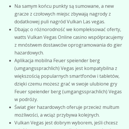
Na samym końcu punkty są sumowane, a new
gracze z czołowych miejsc zbywają nagrody z
dodatkowej puli nagród Vulkan Las vegas.
Dbając o różnorodność we kompleksować oferty,
watts Vulkan Vegas Online casino współpracujemy
z mnóstwem dostawców oprogramowania do gier
hazardowych.
Aplikacja mobilna Feuer speiender berg
(umgangssprachlich) Vegas jest kompatybilna z
większością popularnych smartfonów i tabletów,
dzięki czemu możesz grać w swoje ulubione gry
Feuer speiender berg (umgangssprachlich) Vegas
w podróży.
Świat gier hazardowych oferuje przecież multum
możliwości, a wciąż przybywa kolejnych.
Vulkan Vegas jest dobrym wyborem, jeśli chcesz