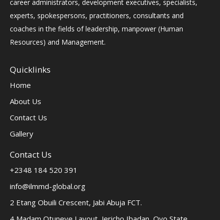
career administrators, development executives, specialists,
experts, spokespersons, practitioners, consultants and
coaches in the fields of leadership, manpower (Human
Resources) and Management.
Quicklinks
Home
About Us
Contact Us
Gallery
Contact Us
+2348 184 520 391
info@ilmmd-global.org
2 Etang Obuili Crescent, Jabi Abuja FCT.
4 Madam Otuneye Layout, Jericho Ibadan, Oyo State.