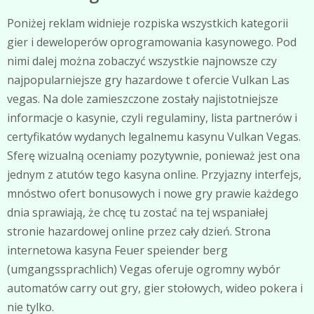
Poniżej reklam widnieje rozpiska wszystkich kategorii
gier i deweloperów oprogramowania kasynowego. Pod
nimi dalej można zobaczyć wszystkie najnowsze czy
najpopularniejsze gry hazardowe t ofercie Vulkan Las
vegas. Na dole zamieszczone zostały najistotniejsze
informacje o kasynie, czyli regulaminy, lista partnerów i
certyfikatów wydanych legalnemu kasynu Vulkan Vegas.
Sferę wizualną oceniamy pozytywnie, ponieważ jest ona
jednym z atutów tego kasyna online. Przyjazny interfejs,
mnóstwo ofert bonusowych i nowe gry prawie każdego
dnia sprawiają, że chcę tu zostać na tej wspaniałej
stronie hazardowej online przez cały dzień. Strona
internetowa kasyna Feuer speiender berg
(umgangssprachlich) Vegas oferuje ogromny wybór
automatów carry out gry, gier stołowych, wideo pokera i
nie tylko.