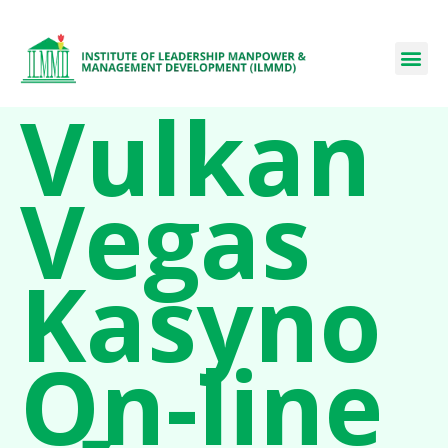
Vulkan
Vegas
Kasyno
On-line