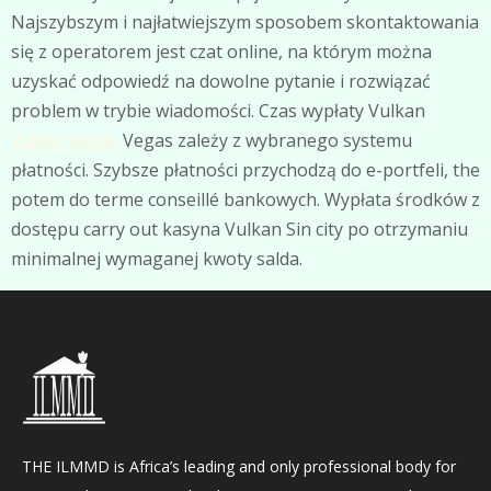
Najszybszym i najłatwiejszym sposobem skontaktowania
się z operatorem jest czat online, na którym można
uzyskać odpowiedź na dowolne pytanie i rozwiązać
problem w trybie wiadomości. Czas wypłaty Vulkan
vulkan vegas
Vegas zależy z wybranego systemu
płatności. Szybsze płatności przychodzą do e-portfeli, the
potem do terme conseillé bankowych. Wypłata środków z
dostępu carry out kasyna Vulkan Sin city po otrzymaniu
minimalnej wymaganej kwoty salda.
THE ILMMD is Africa’s leading and only professional body for