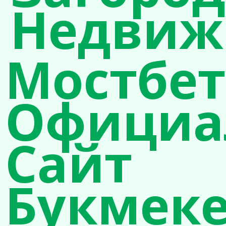
Недвиж
Мостбет
Официа
Сайт
Букмек