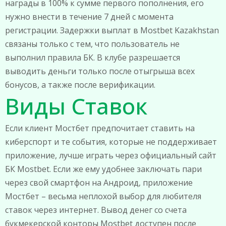
награды в 100% к сумме первого пополнения, его
нужно внести в течение 7 дней с момента
регистрации. Задержки выплат в Mostbet Kazakhstan
связаны только с тем, что пользователь не
выполнил правила БК. В клубе разрешается
выводить деньги только после отыгрыша всех
бонусов, а также после верификации.
Виды Ставок
Если клиент Мостбет предпочитает ставить на
киберспорт и те события, которые не поддерживает
приложение, лучше играть через официальный сайт
БК Mostbet. Если же ему удобнее заключать пари
через свой смартфон на Андроид, приложение
Мостбет – весьма неплохой выбор для любителя
ставок через интернет. Вывод денег со счета
букмекерской конторы Mostbet доступен после