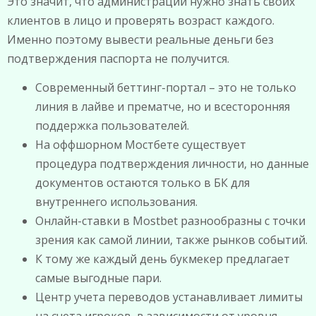
Это значит, что администрации нужно знать своих
клиентов в лицо и проверять возраст каждого.
Именно поэтому вывести реальные деньги без
подтверждения паспорта не получится.
Современный беттинг-портал – это не только
линия в лайве и прематче, но и всесторонняя
поддержка пользователей.
На оффшорном Мостбете существует
процедура подтверждения личности, но данные
документов остаются только в БК для
внутреннего использования.
Онлайн-ставки в Mostbet разнообразны с точки
зрения как самой линии, также рынков событий.
К тому же каждый день букмекер предлагает
самые выгодные пари.
Центр учета переводов устанавливает лимиты