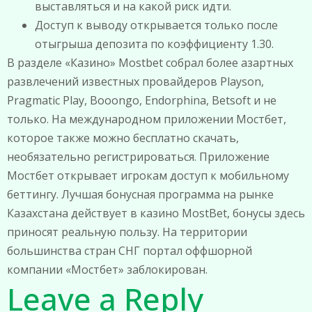
выставляться и на какой риск идти.
Доступ к выводу открывается только после
отыгрыша депозита по коэффициенту 1.30.
В разделе «Казино» Mostbet собрал более азартных
развлечений известных провайдеров Playson,
Pragmatic Play, Booongo, Endorphina, Betsoft и не
только. На международном приложении Мостбет,
которое также можно бесплатно скачать,
необязательно регистрироваться. Приложение
Мостбет открывает игрокам доступ к мобильному
беттингу. Лучшая бонусная программа на рынке
Казахстана действует в казино MostBet, бонусы здесь
приносят реальную пользу. На территории
большинства стран СНГ портал оффшорной
компании «Мостбет» заблокирован.
Leave a Reply