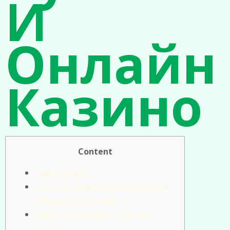
И
Онлайн
Казино
Content
Виды Ставок
Мостбет Казино И Букмекерский
Официальный Сайт
Вывод Денег На Банковские
Карты