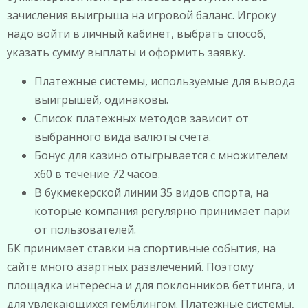
зачисления выигрыша на игровой баланс. Игроку
надо войти в личный кабинет, выбрать способ,
указать сумму выплаты и оформить заявку.
Платежные системы, используемые для вывода
выигрышей, одинаковы.
Список платежных методов зависит от
выбранного вида валюты счета.
Бонус для казино отыгрывается с множителем
х60 в течение 72 часов.
В букмекерской линии 35 видов спорта, на
которые компания регулярно принимает пари
от пользователей.
БК принимает ставки на спортивные события, на
сайте много азартных развлечений. Поэтому
площадка интересна и для поклонников беттинга, и
для увлекающихся гемблингом. Платежные системы,