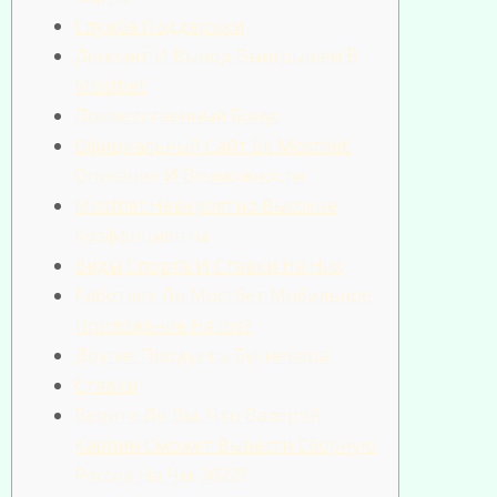
Служба Поддержки
Депозит И Вывод Выигрышей В
Mostbet
Приветственный Бонус
Официальный Сайт Бк Mostbet:
Описание И Возможности
Mostbet Невероятно Высокие
Коэффициенты
Виды Спорта И Ставки На Них
Работает Ли Мостбет Мобильное
Приложение На Ios?
Другие Продукты Букмекера
Ставки
Верите Ли Вы, Что Валерий
Карпин Сможет Вывести Сборную
России На Чм-2022?