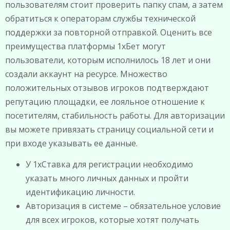
пользователям стоит проверить папку спам, а затем
обратиться к операторам службы технической
поддержки за повторной отправкой. Оценить все
преимущества платформы 1хБет могут
пользователи, которым исполнилось 18 лет и они
создали аккаунт на ресурсе. Множество
положительных отзывов игроков подтверждают
репутацию площадки, ее лояльное отношение к
посетителям, стабильность работы. Для авторизации
вы можете привязать страницу социальной сети и
при входе указывать ее данные.
У 1хСтавка для регистрации необходимо
указать много личных данных и пройти
идентификацию личности.
Авторизация в системе – обязательное условие
для всех игроков, которые хотят получать