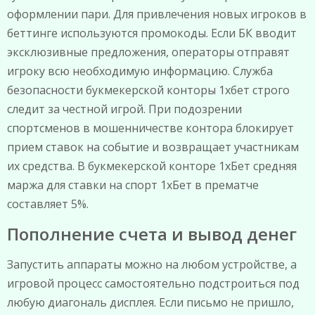
оформлении пари. Для привлечения новых игроков в
беттинге используются промокоды. Если БК вводит
эксклюзивные предложения, операторы отправят
игроку всю необходимую информацию. Служба
безопасности букмекерской конторы 1хбет строго
следит за честной игрой. При подозрении
спортсменов в мошенничестве контора блокирует
прием ставок на событие и возвращает участникам
их средства. В букмекерской конторе 1хБет средняя
маржа для ставки на спорт 1хБет в прематче
составляет 5%.
Пополнение счета и вывод денег
Запустить аппараты можно на любом устройстве, а
игровой процесс самостоятельно подстроиться под
любую диагональ дисплея. Если письмо не пришло,