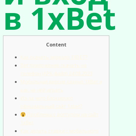
в 1xBet
Content
Как скачать зеркало 1XBET?
Bet приложение скачать на
телефон (APK-файл) 24.08.2023
Мобильная версия казино 1XBet и
как на ней играть
Из-за чего блокируют
официальный сайт 1xbet?
Проблемы с доступом на сайт
1xBet
Как делать ставки с мобильного