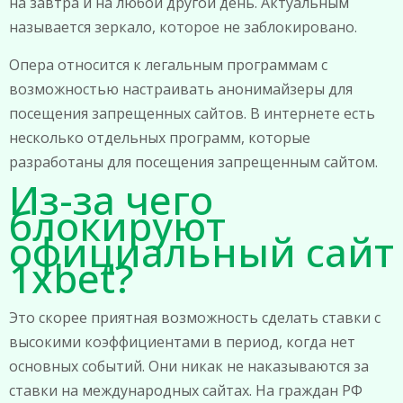
на завтра и на любой другой день. Актуальным
называется зеркало, которое не заблокировано.
Опера относится к легальным программам с
возможностью настраивать анонимайзеры для
посещения запрещенных сайтов. В интернете есть
несколько отдельных программ, которые
разработаны для посещения запрещенным сайтом.
Из-за чего
блокируют
официальный сайт
1xbet?
Это скорее приятная возможность сделать ставки с
высокими коэффициентами в период, когда нет
основных событий. Они никак не наказываются за
ставки на международных сайтах. На граждан РФ