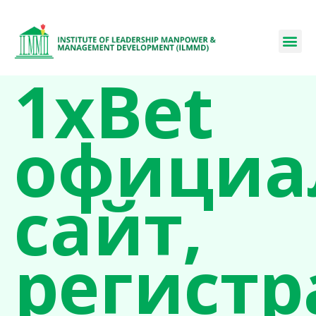
1xBet
официа
сайт,
регистр