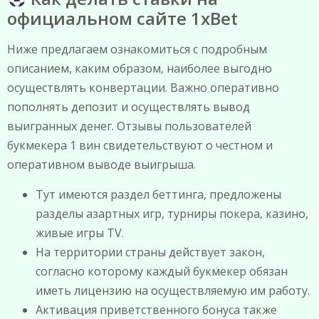
официальном сайте 1xBet
Ниже предлагаем ознакомиться с подробным
описанием, каким образом, наиболее выгодно
осуществлять конвертации. Важно оперативно
пополнять депозит и осуществлять вывод
выигранных денег. Отзывы пользователей
букмекера 1 вин свидетельствуют о честном и
оперативном выводе выигрыша.
Тут имеются раздел беттинга, предложены
разделы азартных игр, турниры покера, казино,
живые игры TV.
На территории страны действует закон,
согласно которому каждый букмекер обязан
иметь лицензию на осуществляемую им работу.
Активация приветственного бонуса также