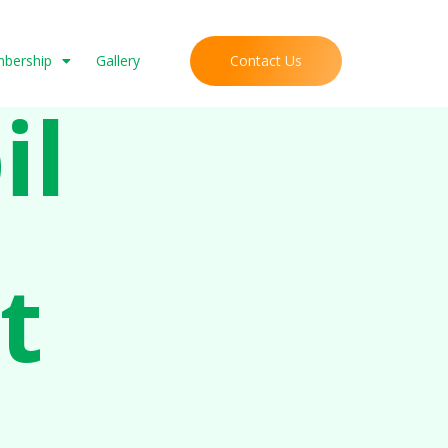
Contact Us
mbership
Gallery
il
t