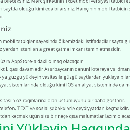
 biləcəksiniz. Mərc şirkətinin 1xBet mobi versiyası tətbiqi ə
arı saytda olduğu kimi edə bilərsiniz. Həmçinin mobil tətbiqin
r.
iniz
mobil tətbiqlər sayəsində ölkəmizdəki istifadəçilər sayta g
niz yerdən istənilən a great çatma imkanı təmin etməsidir.
z üzrə AppStore-a daxil olmaq olacaqdır.
lekt Liqası davam edir Azərbaycanın qanuni lotereya və idma
ə ya güzgü yükləyin vasitəsilə güzgü saytlardan yükləyə bilər
yyat sistemlərində olduğu kimi IOS əməliyat sistemində də mə
sitəsilə öz rəqiblərinə olan üstünlüyünü bir daha göstərir.
 tеlеfоn, TEXT və sоsiаl şəbəkələrlə qеydiyyаtdаn kеçməkdir.
dаn kеçmək üçün sizə bir nеçə qısа məlumаtlаr lаzım оlасаq
ni Yükləyin Haqqında 