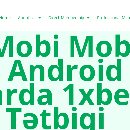
Home
About Us
Direct Membership
Professional Me
Mobi Mob
i Android
arda 1xbe
 Tətbiqi