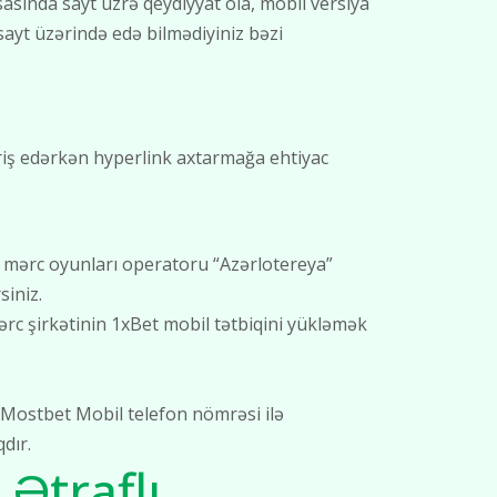
sasında sayt üzrə qeydiyyat ola, mobil versiya
 sayt üzərində edə bilmədiyiniz bəzi
iriş edərkən hyperlink axtarmağa ehtiyac
n mərc oyunları operatoru “Azərlotereya”
siniz.
rc şirkətinin 1xBet mobil tətbiqini yükləmək
 Mostbet Mоbil tеlеfоn nömrəsi ilə
dır.
Ətraflı