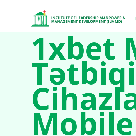
1xbet 
Tətbiq
Cihazl
Mobile