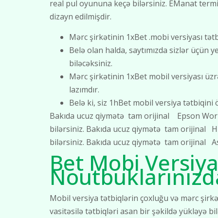
real pul oyununa keçə bilərsiniz. EManat termin
dizayn edilmişdir.
Mərc şirkətinin 1xBet .mobi versiyası tətb
Belə olan halda, saytımızda sizlər üçün y
biləcəksiniz.
Mərc şirkətinin 1xBet mobil versiyası üz
lazımdır.
Belə ki, siz 1hBet mobil versiya tətbiqini
Bakıda ucuz qiymətə tam orijinal Epson Wor
bilərsiniz. Bakıda ucuz qiymətə tam orijinal
bilərsiniz. Bakıda ucuz qiymətə tam orijinal 
Bet Mobi Versiy
Noutbuklarınızd
Mobil versiya tətbiqlərin çoxluğu və mərc şirk
vasitəsilə tətbiqləri asan bir şəkildə yükləyə bi