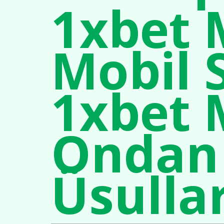
1xbet 
Mobil 
1xbet 
Ondan 
Üsullar