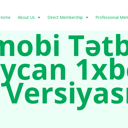
Home
About Us
Direct Membership
Professional Me
mobi Tətb
ycan 1xb
 Versiyas