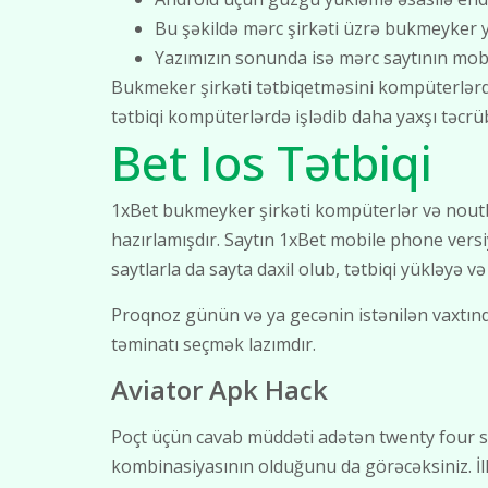
Bu şəkildə mərc şirkəti üzrə bukmeyker yü
Yazımızın sonunda isə mərc saytının mobil 
Bukmeker şirkəti tətbiqetməsini kompüterlərdə
tətbiqi kompüterlərdə işlədib daha yaxşı təcrüb
Bet Ios Tətbiqi
1xBet bukmeyker şirkəti kompüterlər və noutbu
hazırlamışdır. Saytın 1xBet mobile phone versi
saytlarla da sayta daxil olub, tətbiqi yükləyə və
Proqnoz günün və ya gecənin istənilən vaxtın
təminatı seçmək lazımdır.
Aviator Apk Hack
Poçt üçün cavab müddəti adətən twenty four saa
kombinasiyasının olduğunu da görəcəksiniz. İlk