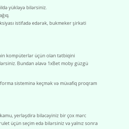
də yükləyə bilərsiniz.
ağıq.
siyası istifadə edərək, bukmeker şirkəti
nin kompüterlər üçün olan tətbiqini
bilərsiniz. Bundan əlavə 1xBet moby güzgü
latforma sisteminə keçmək və müvafiq proqram
amu, yerləşdirə biləcəyiniz bir çox mərc
ulet üçün seçim edə bilərsiniz və yalnız sonra