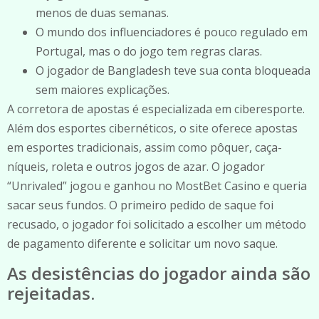
menos de duas semanas.
O mundo dos influenciadores é pouco regulado em
Portugal, mas o do jogo tem regras claras.
O jogador de Bangladesh teve sua conta bloqueada
sem maiores explicações.
A corretora de apostas é especializada em ciberesporte.
Além dos esportes cibernéticos, o site oferece apostas
em esportes tradicionais, assim como pôquer, caça-
níqueis, roleta e outros jogos de azar. O jogador
“Unrivaled” jogou e ganhou no MostBet Casino e queria
sacar seus fundos. O primeiro pedido de saque foi
recusado, o jogador foi solicitado a escolher um método
de pagamento diferente e solicitar um novo saque.
As desistências do jogador ainda são
rejeitadas.