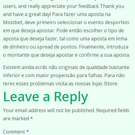
users, and really appreciate your feedback.Thank you
and have a great day! Para fazer uma aposta na
Mostbet, deve primeiro seleccionar o evento desportivo
em que deseja apostar. Pode então escolher o tipo de
aposta que deseja fazer, tal como uma aposta em linha
de dinheiro ou spread de pontos. Finalmente, introduza
o montante que deseja apostar e confirme a sua aposta.
Existem ainda ecrãs não originais de qualidade bastante
inferior e com maior propensão para falhas. Para não
teres esses problemas visita as nossas lojas iStore.
Leave a Reply
Your email address will not be published.
Required fields
are marked
*
Comment
*