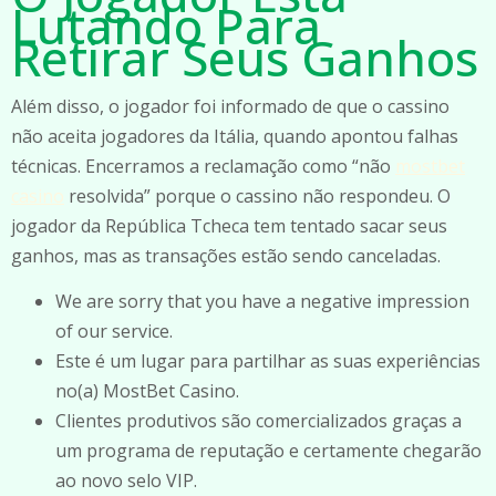
Lutando Para
Retirar Seus Ganhos
Além disso, o jogador foi informado de que o cassino
não aceita jogadores da Itália, quando apontou falhas
técnicas. Encerramos a reclamação como “não
mostbet
casino
resolvida” porque o cassino não respondeu. O
jogador da República Tcheca tem tentado sacar seus
ganhos, mas as transações estão sendo canceladas.
We are sorry that you have a negative impression
of our service.
Este é um lugar para partilhar as suas experiências
no(a) MostBet Casino.
Clientes produtivos são comercializados graças a
um programa de reputação e certamente chegarão
ao novo selo VIP.