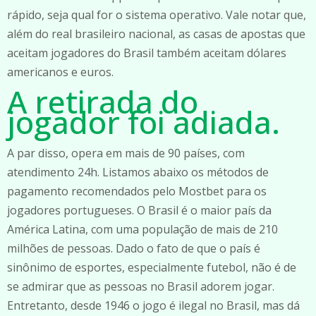
rápido, seja qual for o sistema operativo. Vale notar que,
além do real brasileiro nacional, as casas de apostas que
aceitam jogadores do Brasil também aceitam dólares
americanos e euros.
A retirada do
jogador foi adiada.
A par disso, opera em mais de 90 países, com
atendimento 24h. Listamos abaixo os métodos de
pagamento recomendados pelo Mostbet para os
jogadores portugueses. O Brasil é o maior país da
América Latina, com uma população de mais de 210
milhões de pessoas. Dado o fato de que o país é
sinônimo de esportes, especialmente futebol, não é de
se admirar que as pessoas no Brasil adorem jogar.
Entretanto, desde 1946 o jogo é ilegal no Brasil, mas dá