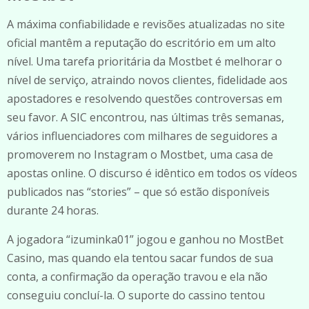
A máxima confiabilidade e revisões atualizadas no site
oficial mantêm a reputação do escritório em um alto
nível. Uma tarefa prioritária da Mostbet é melhorar o
nível de serviço, atraindo novos clientes, fidelidade aos
apostadores e resolvendo questões controversas em
seu favor. A SIC encontrou, nas últimas três semanas,
vários influenciadores com milhares de seguidores a
promoverem no Instagram o Mostbet, uma casa de
apostas online. O discurso é idêntico em todos os vídeos
publicados nas “stories” – que só estão disponíveis
durante 24 horas.
A jogadora “izuminka01” jogou e ganhou no MostBet
Casino, mas quando ela tentou sacar fundos de sua
conta, a confirmação da operação travou e ela não
conseguiu concluí-la. O suporte do cassino tentou