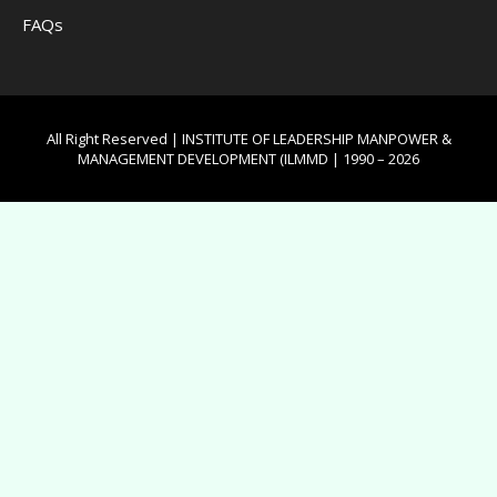
FAQs
All Right Reserved | INSTITUTE OF LEADERSHIP MANPOWER &
MANAGEMENT DEVELOPMENT (ILMMD | 1990 – 2026