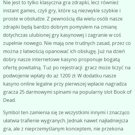
Nie jest to tylko klasyczna gra zdrapki, lecz również
instant games, czyli gry, które są niezwykle szybkie i
proste w obsłudze. Z pewnością dla wielu osób nasze
zdrapki będą bardzo dobrym pomysłem na zmianę
dotychczas ulubionej gry kasynowej i zagranie w coś
zupełnie nowego. Nie mają one trudnych zasad, przez co
można z łatwością opanować ich obsługę. Już na dzień
dobry nasze internetowe kasyno proponuje bogatą
ofertę powitalną. Tuż po rejestracji gracz może liczyć na
podwojenie wpłaty do aż 1200 zł. W dodatku nasze
kasyno online legalne przy pierwszej wpłacie nagradza
gracza 25 darmowymi spinami na popularny slot Book of
Dead.
Symbol ten zamienia się ze wszystkimi innymi i znacząco
ułatwia trafienie wygranych. Jednak nawet najładniejsza
gra, ale z nieprzemyślanym konceptem, nie przekona