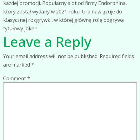
każdej promocji. Popularny slot od firmy Endorphina,
który został wydany w 2021 roku. Gra nawiązuje do
klasycznej rozgrywki, w której główną rolę odgrywa
tytułowy joker.
Leave a Reply
Your email address will not be published.
Required fields
are marked
*
Comment
*