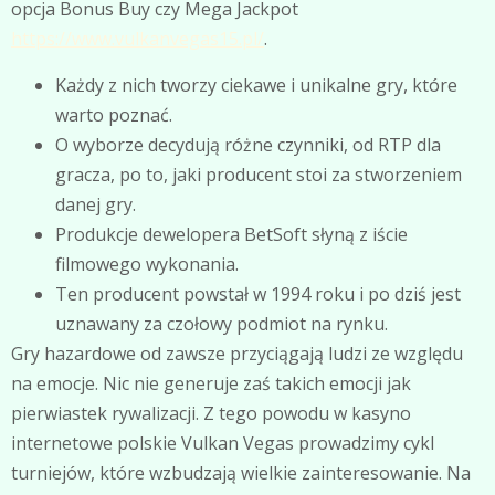
opcja Bonus Buy czy Mega Jackpot
https://www.vulkanvegas15.pl/
.
Każdy z nich tworzy ciekawe i unikalne gry, które
warto poznać.
O wyborze decydują różne czynniki, od RTP dla
gracza, po to, jaki producent stoi za stworzeniem
danej gry.
Produkcje dewelopera BetSoft słyną z iście
filmowego wykonania.
Ten producent powstał w 1994 roku i po dziś jest
uznawany za czołowy podmiot na rynku.
Gry hazardowe od zawsze przyciągają ludzi ze względu
na emocje. Nic nie generuje zaś takich emocji jak
pierwiastek rywalizacji. Z tego powodu w kasyno
internetowe polskie Vulkan Vegas prowadzimy cykl
turniejów, które wzbudzają wielkie zainteresowanie. Na