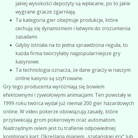
jakiej wysokości depozyty są wpłacane, po to jakie
wygrane gracze zgarniają.
Ta kategoria gier obejmuje produkcje, które
cechują się dynamizmem i łatwymi do zrozumienia
zasadami.
Gdyby istniała na to jedna sprawdzona reguła, to
każda firma tworzyłaby najpopularniejsze gry
kasynowe.
Ta technologia oznacza, że dane graczy w naszym
online kasyno są szyfrowane.
Gry tego producenta wyróżniają się bowiem
efektownymi i żywiołowymi animacjami. Ten powstały w
1999 roku twórca wydał już niemal 200 gier hazardowych
online. W video pokerze obowiązują zasady, które
przyświecają grom pokerowym oraz automatom.
Nadrzędnym celem jest tu trafienie odpowiedniej
kombinacji kart. Określana mianem „szatańskiej gry” lub