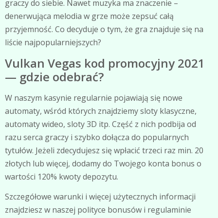
graczy do siebie. Nawet muzyka ma znaczenie –
denerwująca melodia w grze może zepsuć całą
przyjemność. Co decyduje o tym, że gra znajduje się na
liście najpopularniejszych?
Vulkan Vegas kod promocyjny 2021
— gdzie odebrać?
W naszym kasynie regularnie pojawiają się nowe
automaty, wśród których znajdziemy sloty klasyczne,
automaty wideo, sloty 3D itp. Część z nich podbija od
razu serca graczy i szybko dołącza do popularnych
tytułów. Jeżeli zdecydujesz się wpłacić trzeci raz min. 20
złotych lub więcej, dodamy do Twojego konta bonus o
wartości 120% kwoty depozytu.
Szczegółowe warunki i więcej użytecznych informacji
znajdziesz w naszej polityce bonusów i regulaminie