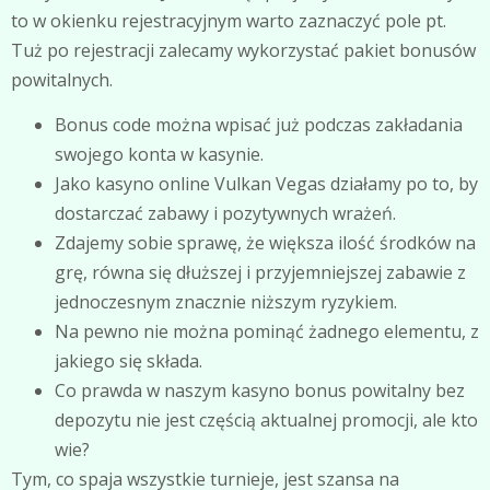
to w okienku rejestracyjnym warto zaznaczyć pole pt.
Tuż po rejestracji zalecamy wykorzystać pakiet bonusów
powitalnych.
Bonus code można wpisać już podczas zakładania
swojego konta w kasynie.
Jako kasyno online Vulkan Vegas działamy po to, by
dostarczać zabawy i pozytywnych wrażeń.
Zdajemy sobie sprawę, że większa ilość środków na
grę, równa się dłuższej i przyjemniejszej zabawie z
jednoczesnym znacznie niższym ryzykiem.
Na pewno nie można pominąć żadnego elementu, z
jakiego się składa.
Co prawda w naszym kasyno bonus powitalny bez
depozytu nie jest częścią aktualnej promocji, ale kto
wie?
Tym, co spaja wszystkie turnieje, jest szansa na