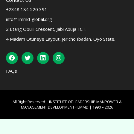
+2348 184 520 391
info@ilmmd-global.org
2 Etang Obuili Crescent, Jabi Abuja FCT.
4 Madam Otuneye Layout, Jericho Ibadan, Oyo State.
FAQs
All Right Reserved | INSTITUTE OF LEADERSHIP MANPOWER &
MANAGEMENT DEVELOPMENT (ILMMD | 1990 – 2026