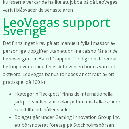
kulisserna verkar de ha lite att jobba på då LeoVegas
varit i blåsväder de senaste åren.
LeoVegas support
Sverige
Det finns inget krav på att manuellt fylla i massor av
personliga uppgifter utan ett online caisno får allt de
behöver genom BankID-appen. För dig som föredrar
betting över casino finns det öven en bonus värd att
aktivera. LeoVegas bonus för odds är ett rakt av ett
gratisspel på 100 kr.
I kategorin ”Jackpots” finns de internationella
jackpottspelen som delar potten med alla casinon
som tillhandahåller spelet.
Bolaget går under Gaming Innovation Group Inc,
ett börsnoterat företag på Stockholmsbörsen