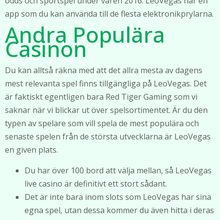
odds och sportspel under våren 2016. LeoVegas har en
app som du kan använda till de flesta elektronikprylarna.
Andra Populära
Casinon
Du kan alltså räkna med att det allra mesta av dagens
mest relevanta spel finns tillgängliga på LeoVegas. Det
är faktiskt egentligen bara Red Tiger Gaming som vi
saknar när vi blickar ut över spelsortimentet. Är du den
typen av spelare som vill spela de mest populära och
senaste spelen från de största utvecklarna är LeoVegas
en given plats.
Du har över 100 bord att välja mellan, så LeoVegas
live casino är definitivt ett stort sådant.
Det är inte bara inom slots som LeoVegas har sina
egna spel, utan dessa kommer du även hitta i deras