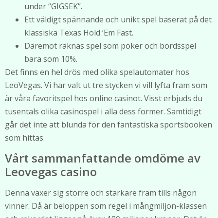
under “GIGSEK”.
Ett väldigt spännande och unikt spel baserat på det
klassiska Texas Hold ’Em Fast.
Däremot räknas spel som poker och bordsspel
bara som 10%.
Det finns en hel drös med olika spelautomater hos
LeoVegas. Vi har valt ut tre stycken vi vill lyfta fram som
är våra favoritspel hos online casinot. Visst erbjuds du
tusentals olika casinospel i alla dess former. Samtidigt
går det inte att blunda för den fantastiska sportsbooken
som hittas.
Vårt sammanfattande omdöme av
Leovegas casino
Denna växer sig större och starkare fram tills någon
vinner. Då är beloppen som regel i mångmiljon-klassen