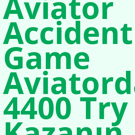
Aviator
Accident
Game
Aviatord
4400 Try
Kazanın