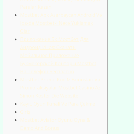
Paralar Kazan
Mostbet Apk Azərbaycan Android Və
Ios-da Mostbet-i Necə Yükləmək
Olar
Приложение Бк Мостбет Для
Андроид И Ios: Скачать
Мобильное Приложение
Букмекерской Конторы Mostbet
На Телефон Бесплатно
Mostbet Promo Kod ᐈ Bonusları Və
Promo-aksiyalar Mostbet Casino Az
Simon Köster Die Website
Kayıt, Oyun Ikmali Ve Para Çekme
Giriş
Mostbet Aviator Oyunu Oyna &
Demo And Bonus