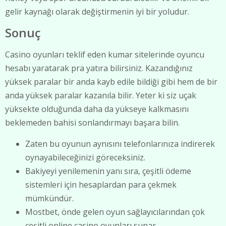
gelir kaynağı olarak değiştirmenin iyi bir yoludur.
Sonuç
Casino oyunları teklif eden kumar sitelerinde oyuncu
hesabı yaratarak pra yatıra bilirsiniz. Kazandığınız
yüksek paralar bir anda kayb edile bildiği gibi hem de bir
anda yüksek paralar kazanıla bilir. Yeter ki siz uçak
yüksekte olduğunda daha da yükseye kalkmasını
beklemeden bahisi sonlandırmayı başara bilin.
Zaten bu oyunun aynısını telefonlarınıza indirerek
oynayabileceğinizi göreceksiniz.
Bakiyeyi yenilemenin yanı sıra, çeşitli ödeme
sistemleri için hesaplardan para çekmek
mümkündür.
Mostbet, önde gelen oyun sağlayıcılarından çok
çeşitli online casino oyunları sunar.