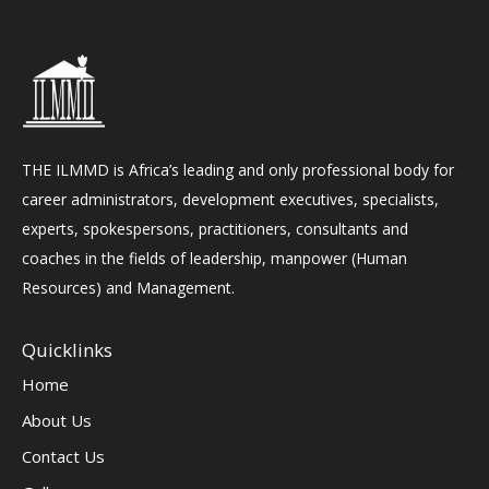
THE ILMMD is Africa’s leading and only professional body for
career administrators, development executives, specialists,
experts, spokespersons, practitioners, consultants and
coaches in the fields of leadership, manpower (Human
Resources) and Management.
Quicklinks
Home
About Us
Contact Us