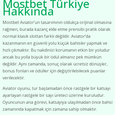
Mostbet Türkiye
Hakkında
Mostbet Aviator’un tasarımının oldukça orijinal olmasına
rağmen, burada kazanç elde etme prensibi pratik olarak
normal klasik slottan farklı değildir. Aviator’da
kazanmanın en güvenli yolu küçük bahisler yapmak ve
hızlı çıkmaktır. Bu nakdinizi korumanın etkin bir yoludur
ancak bu yolla büyük bir ödül almanız pek mümkün
değildir. Aynı zamanda, sonuç olarak ücretsiz dönüşler,
bonus fonları ve ödüller için değiştirilebilecek puanlar
verilecektir.
Aviator oyunu, tur başlamadan önce rastgele bir katsayı
ayarlayan rastgele bir sayı üreteci üzerine kuruludur.
Oyuncunun ana görevi, katsayıya ulaşılmadan önce bahsi
zamanında kapatmak için zamana sahip olmaktır.