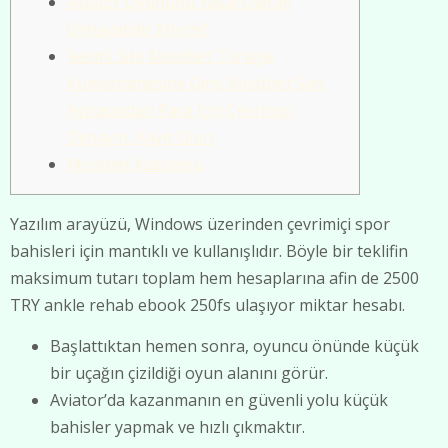
Aviator Oyununu Yasal Olarak
Oynayabilir Miyim?
Resmi Site Mostbet Türkiye
Kumarhanesine Giriş Mostbet Sah
Aynasından Para Için Çevrimiçi
Oynayın, Kayıt Olun
Mostbet Kazinosu
Yazılım arayüzü, Windows üzerinden çevrimiçi spor
bahisleri için mantıklı ve kullanışlıdır. Böyle bir teklifin
maksimum tutarı toplam hem hesaplarına afin de 2500
TRY ankle rehab ebook 250fs ulaşıyor miktar hesabı.
Başlattıktan hemen sonra, oyuncu önünde küçük
bir uçağın çizildiği oyun alanını görür.
Aviator’da kazanmanın en güvenli yolu küçük
bahisler yapmak ve hızlı çıkmaktır.