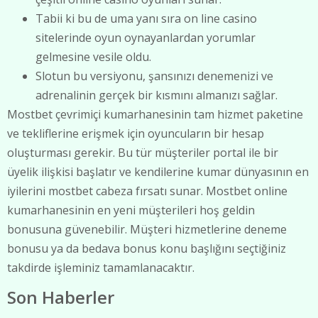
Tabii ki bu de uma yanı sıra on line casino
sitelerinde oyun oynayanlardan yorumlar
gelmesine vesile oldu.
Slotun bu versiyonu, şansınızı denemenizi ve
adrenalinin gerçek bir kısmını almanızı sağlar.
Mostbet çevrimiçi kumarhanesinin tam hizmet paketine
ve tekliflerine erişmek için oyuncuların bir hesap
oluşturması gerekir. Bu tür müşteriler portal ile bir
üyelik ilişkisi başlatır ve kendilerine kumar dünyasının en
iyilerini mostbet cabeza fırsatı sunar. Mostbet online
kumarhanesinin en yeni müşterileri hoş geldin
bonusuna güvenebilir. Müşteri hizmetlerine deneme
bonusu ya da bedava bonus konu başlığını seçtiğiniz
takdirde işleminiz tamamlanacaktır.
Son Haberler