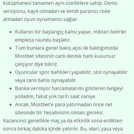
kütüphanesi tamamen aynı özelliklere sahip. Demo
versiyonu, kayıt olmadan ve kendi paranızı riske
atmadan oyun oynamanızı sağlar.
Kullanıcı bir başlangıç ​​bahsi yapar, miktarı belirler
empieza raundu başlatır.
Tüm bunlara genel bakış açısı ile baktığımızda
Mostbet sitesinin canlı destek hattı kusursuz
çalışıyor diye biliriz.
Oyuncular spor bahisleri yapabilir, slot oynayabilir
veya canlı bahis oynayabilir.
Banka vermiyor harcamalarımı gösteren belgeyi
yolladım, fakat yok tarih saat saniye.
Ancak, Mostbet’e para yatırmadan önce net
sitesinde bir hesabınızın olması gerekir.
Kazancınız genellikle maç ya da etkinlik sona erdikten
sonra birkaç dakika içinde yatırılır. Bu, idari, yasa veya