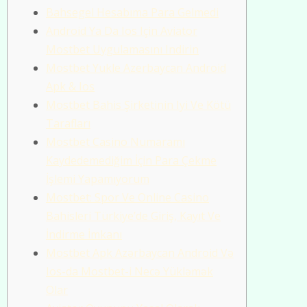
Bahsegel Hesabıma Para Gelmedi
Android Ya Da Ios Için Aviator
Mostbet Uygulamasını Indirin
Mostbet Yukle Azerbaycan Android
Apk & Ios
Mostbet Bahis Şirketinin Iyi Ve Kötü
Tarafları
Mostbet Casino Numaramı
Kaydedemediğim İçin Para Çekme
İşlemi Yapamıyorum
Mostbet: Spor Ve Online Casino
Bahisleri Türkiye’de Giriş, Kayıt Ve
İndirme İmkanı
Mostbet Apk Azərbaycan Android Və
Ios-da Mostbet-i Necə Yükləmək
Olar