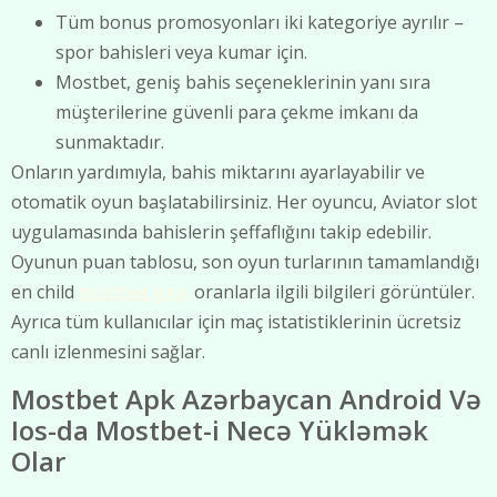
Tüm bonus promosyonları iki kategoriye ayrılır –
spor bahisleri veya kumar için.
Mostbet, geniş bahis seçeneklerinin yanı sıra
müşterilerine güvenli para çekme imkanı da
sunmaktadır.
Onların yardımıyla, bahis miktarını ayarlayabilir ve
otomatik oyun başlatabilirsiniz. Her oyuncu, Aviator slot
uygulamasında bahislerin şeffaflığını takip edebilir.
Oyunun puan tablosu, son oyun turlarının tamamlandığı
en child
mostbet giriş
oranlarla ilgili bilgileri görüntüler.
Ayrıca tüm kullanıcılar için maç istatistiklerinin ücretsiz
canlı izlenmesini sağlar.
Mostbet Apk Azərbaycan Android Və
Ios-da Mostbet-i Necə Yükləmək
Olar