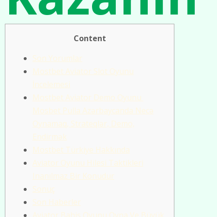
Content
Son Yorumlar
Mostbet Aviator Slot Oyunu
İncelemesi
Mostbet Aviator Demo Oyunu ️
Mosbet Pulla Azərbaycanda Necə
Oynamaq, Strateqlər, Demo,
Endirmək
Mostbet Türkiye Hakkında
Aviator Oyunu Hilesi Taktikleri
Inanılmaz Bir Konudur
Sonuç
Son Haberler
Aviator Bahis Oyunu Oyna Ve Büyük