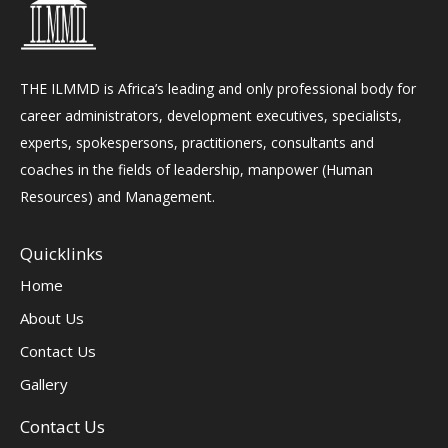
THE ILMMD is Africa’s leading and only professional body for
career administrators, development executives, specialists,
experts, spokespersons, practitioners, consultants and
coaches in the fields of leadership, manpower (Human
Resources) and Management.
Quicklinks
Home
About Us
Contact Us
Gallery
Contact Us