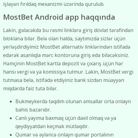
işləyən fırıldaq mexanizmi üzərində qurulub.
MostBet Android app haqqında
Lakin, gələcəkdə bu rəsmi linklərə giriş dövlət tərəfindən
bloklana bilər. Belə olan halda, saytımızda sizlər üçün
yerləşdirdiyimiz MostBet alternativ linklərindən istifadə
edərək asanlıqla mərc kontoruna giriş edə biləcəksiniz.
Həmçinin MostBet kartla depozit və çıxarış üçün hər
hansı vergi və ya komissiya tutmur. Lakin, MostBet vergi
tutmasa belə, istifadə etdiyiniz bank sizdən müəyyən
miqdarda faiz tuta bilər.
Bukmeykerdə təqdim olunan əmsallar orta onlayn
bahis bazarıdır.
Canlı yayıma baxmaq üçün daxil olmaq və ya
qeydiyyatdan keçmək mütləqdir.
Qumar və əyləncə onlayn qumar portalının