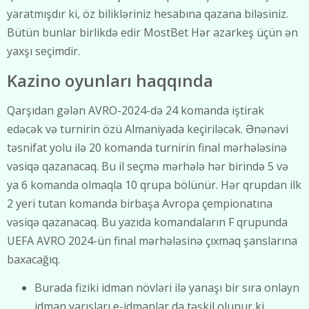
yaratmışdır ki, öz bilikləriniz hesabına qazana biləsiniz.
Bütün bunlar birlikdə edir MostBet Hər azarkeş üçün ən
yaxşı seçimdir.
Kazino oyunları haqqında
Qarşıdan gələn AVRO-2024-də 24 komanda iştirak
edəcək və turnirin özü Almaniyada keçiriləcək. Ənənəvi
təsnifat yolu ilə 20 komanda turnirin final mərhələsinə
vəsiqə qazanacaq. Bu il seçmə mərhələ hər birində 5 və
ya 6 komanda olmaqla 10 qrupa bölünür. Hər qrupdan ilk
2 yeri tutan komanda birbaşa Avropa çempionatına
vəsiqə qazanacaq. Bu yazıda komandaların F qrupunda
UEFA AVRO 2024-ün final mərhələsinə çıxmaq şanslarına
baxacağıq.
Burada fiziki idman növləri ilə yanaşı bir sıra onlayn
idman yarışları e-idmanlar da təşkil olunur ki,