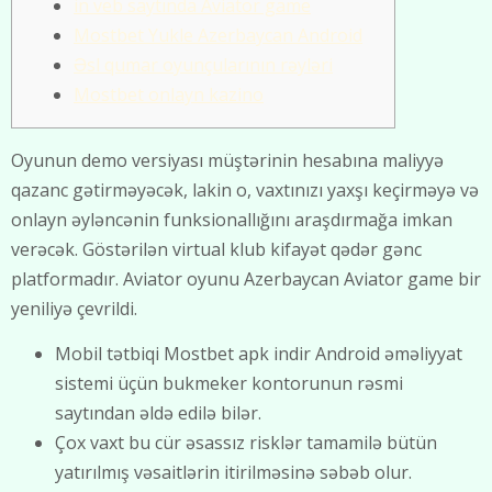
in veb saytında Aviator game
Mostbet Yukle Azerbaycan Android
Əsl qumar oyunçularının rəyləri
Mostbet onlayn kazino
Oyunun demo versiyası müştərinin hesabına maliyyə
qazanc gətirməyəcək, lakin o, vaxtınızı yaxşı keçirməyə və
onlayn əyləncənin funksionallığını araşdırmağa imkan
verəcək. Göstərilən virtual klub kifayət qədər gənc
platformadır. Aviator oyunu Azerbaycan Aviator game bir
yeniliyə çevrildi.
Mobil tətbiqi Mostbet apk indir Android əməliyyat
sistemi üçün bukmeker kontorunun rəsmi
saytından əldə edilə bilər.
Çox vaxt bu cür əsassız risklər tamamilə bütün
yatırılmış vəsaitlərin itirilməsinə səbəb olur.