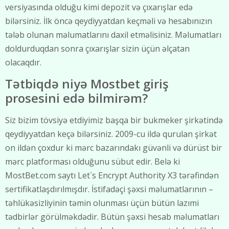
versiyasında olduğu kimi depozit və çıxarışlar edə
bilərsiniz. İlk öncə qeydiyyatdan keçməli və hesabınızın
tələb olunan məlumatlarını daxil etməlisiniz. Məlumatları
doldurduqdan sonra çıxarışlar sizin üçün əlçatan
olacaqdır.
Tətbiqdə niyə Mostbet giriş
prosesini edə bilmirəm?
Siz bizim tövsiyə etdiyimiz başqa bir bukmeker şirkətində
qeydiyyatdan keçə bilərsiniz. 2009-cu ildə qurulan şirkət
on ildən çoxdur ki mərc bazarındakı güvənli və dürüst bir
mərc platforması olduğunu sübut edir. Belə ki
MostBet.com saytı Let`s Encrypt Authority X3 tərəfindən
sertifikatlaşdırılmışdır. İstifadəçi şəxsi məlumatlarının –
təhlükəsizliyinin təmin olunması üçün bütün lazımi
tədbirlər görülməkdədir. Bütün şəxsi hesab məlumatları