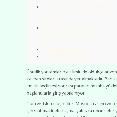
Profesyoneller Mostbet Güvenilir Mi
İle Sorunla Karşılaştığında, Yaptıkları
Şey Budur
Mostbet Türkiye Için Durante
Güvenilir Bahis Empieza Casino
Sitesi
Para Yatırma Ve Çekme
Mostbet’te Kayıt Prosedürü
Üstelik yöntemlerin alt limiti de oldukça arizo
kalınan siteleri arasında yer almaktadır. Bahis
limitin seçilmesi sonrası paranın hesaba yükl
bağlantılarla giriş yapılamıyor.
Tüm yetişkin müşteriler, Mostbet casino web s
için slot makineleri açma, yalnızca upon sekiz 