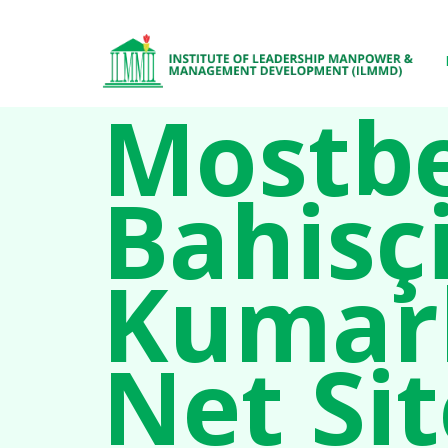
Mostbe
Bahisç
Kumar
Net Si