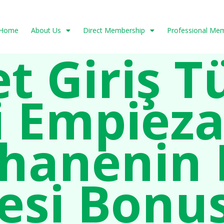
Home
About Us
Direct Membership
Professional Me
t Giriş T
i Empiez
hanenin 
tesi Bonu