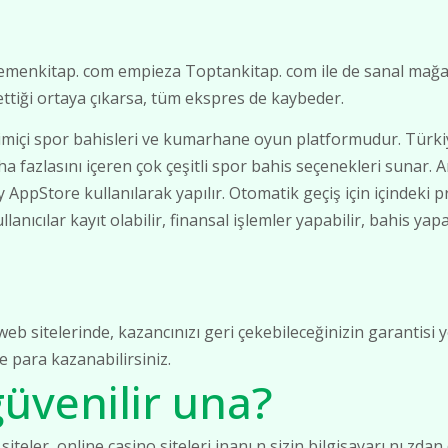
Hemenkitap. com empieza Toptankitap. com ile de sanal mağa
ttiği ortaya çıkarsa, tüm ekspres de kaybeder.
rimiçi spor bahisleri ve kumarhane oyun platformudur. Türki
e daha fazlasını içeren çok çeşitli spor bahis seçenekleri sunar
y AppStore kullanılarak yapılır. Otomatik geçiş için içindek
llanıcılar kayıt olabilir, finansal işlemler yapabilir, bahis ya
eb sitelerinde, kazancınızı geri çekebileceğinizin garantisi 
e para kazanabilirsiniz.
üvenilir una?
siteler, online casino siteleri inanı n sizin bilgisayarı nı zda