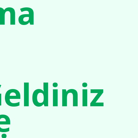
ama
eldiniz
e