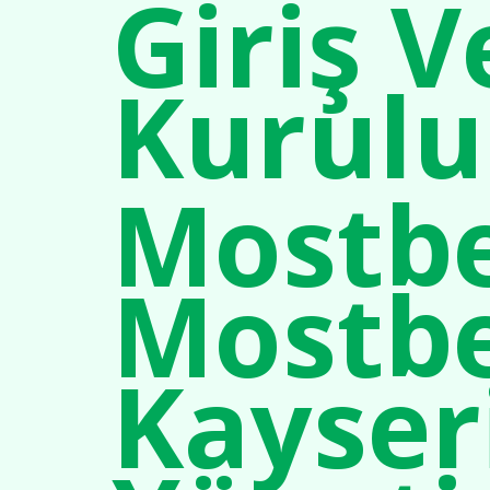
Giriş 
Kurul
Mostbe
Mostbe
Kayseri