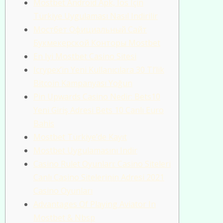
Mostbet Android Apk, Ios Için
Türkiye Uygulaması Nasıl Indirilir
Мостбет Официальный Сайт
Букмекерской Конторы Mostbet
En Iyi Mostbet Casino Sitesi
Icrypex’in Yeni Kullanıcılara 30 Tl’lik
Bitcoin Kampanyası Yoğun
Pin Upwards Casino Nedir: Bets10
Yeni Giriş Adresi Bets 10 Canlı Euro
Bahis
Mostbet Türkiye’de Kayıt
Mostbet Uygulamasını Indir
Casino Rulet Oyunları: Casino Siteleri
Canlı Casino Sitelerinin Adresi 2021
Casino Oyunları
Advantages Of Playing Aviator In
Mostbet & Nbsp