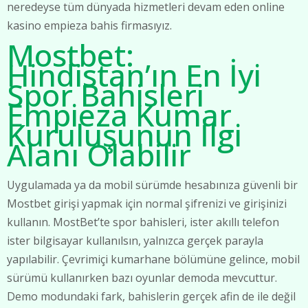
neredeyse tüm dünyada hizmetleri devam eden online
kasino empieza bahis firmasıyız.
Mostbet:
Hindistan’ın En İyi
Spor Bahisleri
Empieza Kumar
Kuruluşunun İlgi
Alanı Olabilir
Uygulamada ya da mobil sürümde hesabınıza güvenli bir
Mostbet girişi yapmak için normal şifrenizi ve girişinizi
kullanın. MostBet’te spor bahisleri, ister akıllı telefon
ister bilgisayar kullanılsın, yalnızca gerçek parayla
yapılabilir. Çevrimiçi kumarhane bölümüne gelince, mobil
sürümü kullanırken bazı oyunlar demoda mevcuttur.
Demo modundaki fark, bahislerin gerçek afin de ile değil