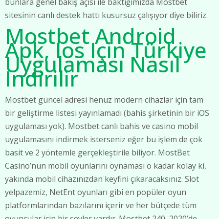
bunlara genel bakış açısı ile baktığımızda Mostbet
sitesinin canlı destek hattı kusursuz çalışıyor diye biliriz.
Mostbet Android
Apk, Ios Için Türkiye
Uygulaması Nasıl
Indirilir
Mostbet güncel adresi henüz modern cihazlar için tam
bir geliştirme listesi yayınlamadı (bahis şirketinin bir iOS
uygulaması yok). Mostbet canlı bahis ve casino mobil
uygulamasını indirmek isterseniz eğer bu işlem de çok
basit ve 2 yöntemle gerçekleştirile biliyor. MostBet
Casino’nun mobil oyunlarını oynaması o kadar kolay ki,
yakında mobil cihazınızdan keyfini çıkaracaksınız. Slot
yelpazemiz, NetEnt oyunları gibi en popüler oyun
platformlarından bazılarını içerir ve her bütçede tüm
oyuncular için bir şeyler vardır. Mostbet 240, 2020’de