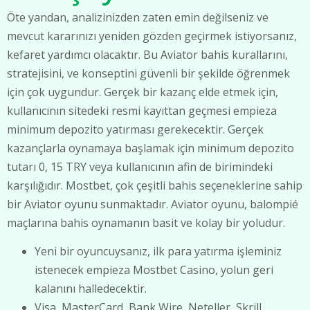
Öte yandan, analizinizden zaten emin değilseniz ve
mevcut kararınızı yeniden gözden geçirmek istiyorsanız,
kefaret yardımcı olacaktır. Bu Aviator bahis kurallarını,
stratejisini, ve konseptini güvenli bir şekilde öğrenmek
için çok uygundur. Gerçek bir kazanç elde etmek için,
kullanıcının sitedeki resmi kayıttan geçmesi empieza
minimum depozito yatırması gerekecektir. Gerçek
kazançlarla oynamaya başlamak için minimum depozito
tutarı 0, 15 TRY veya kullanıcının afin de birimindeki
karşılığıdır. Mostbet, çok çeşitli bahis seçeneklerine sahip
bir Aviator oyunu sunmaktadır. Aviator oyunu, balompié
maçlarına bahis oynamanın basit ve kolay bir yoludur.
Yeni bir oyuncuysanız, ilk para yatırma işleminiz
istenecek empieza Mostbet Casino, yolun geri
kalanını halledecektir.
Visa, MasterCard, Bank Wire, Neteller, Skrill,