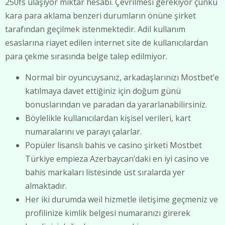
250fs ulaşıyor miktar hesabı. Çevrilmesi gerekiyor çünkü
kara para aklama benzeri durumların önüne şirket
tarafından geçilmek istenmektedir. Adil kullanım
esaslarına riayet edilen internet site de kullanıcılardan
para çekme sırasında belge talep edilmiyor.
Normal bir oyuncuysanız, arkadaşlarınızı Mostbet’e
katılmaya davet ettiğiniz için doğum günü
bonuslarından ve paradan da yararlanabilirsiniz.
Böylelikle kullanıcılardan kişisel verileri, kart
numaralarını ve parayı çalarlar.
Popüler lisanslı bahis ve casino şirketi Mostbet
Türkiye empieza Azerbaycan’daki en iyi casino ve
bahis markaları listesinde üst sıralarda yer
almaktadır.
Her iki durumda weil hizmetle iletişime geçmeniz ve
profilinize kimlik belgesi numaranızı girerek