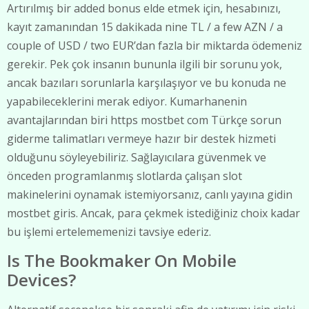
Artırılmış bir added bonus elde etmek için, hesabınızı,
kayıt zamanından 15 dakikada nine TL / a few AZN / a
couple of USD / two EUR’dan fazla bir miktarda ödemeniz
gerekir. Pek çok insanın bununla ilgili bir sorunu yok,
ancak bazıları sorunlarla karşılaşıyor ve bu konuda ne
yapabileceklerini merak ediyor. Kumarhanenin
avantajlarından biri https mostbet com Türkçe sorun
giderme talimatları vermeye hazır bir destek hizmeti
olduğunu söyleyebiliriz. Sağlayıcılara güvenmek ve
önceden programlanmış slotlarda çalışan slot
makinelerini oynamak istemiyorsanız, canlı yayına gidin
mostbet giris. Ancak, para çekmek istediğiniz choix kadar
bu işlemi ertelememenizi tavsiye ederiz.
Is The Bookmaker On Mobile
Devices?