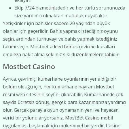
Ekip 7/24 hizmetinizdedir ve her türlü sorununuzda
size yardımcı olmaktan mutluluk duyacaktır.
Yetişkinler için bahisler sadece 20 yaşından büyük
olanlar için geçerlidir. Bahis yapmak istediğiniz oyunu
seçin, ardından turnuvayı ve bahis yapmak istediğiniz
takımı seçin. Mostbet added bonus çevirme kuralları
empieza nakit alma şekliniz sıkı düzenlemelere tabidir.
Mostbet Casino
Ayrıca, çevrimiçi kumarhane oyunlarının yer aldığı bir
bölüm olduğu için, her kumarhane hayranı Mostbet
resmi web sitesinin keyfini çıkarabilir. Kumarhanede çok
sayıda ücretsiz dönüş, gerçek para kazanmanıza yardımcı
olur. Gerçek parayla oyun oynamanın yeni ve heyecan
verici bir yolunu arıyorsanız, MostBet Casino mobil
uygulaması başlamak için mükemmel bir yerdir. Casino