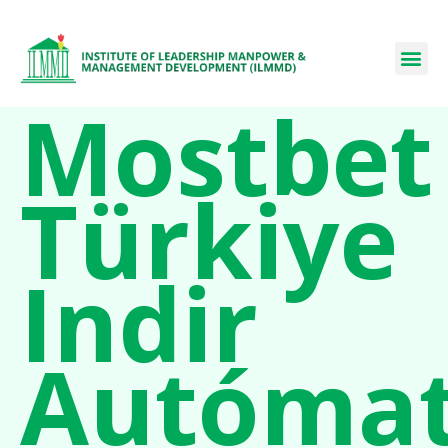
Mostbet
Türkiye
Indir
Autóma