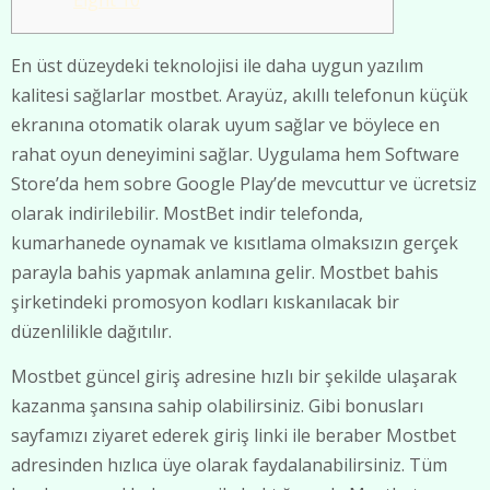
Eight 10
En üst düzeydeki teknolojisi ile daha uygun yazılım
kalitesi sağlarlar mostbet. Arayüz, akıllı telefonun küçük
ekranına otomatik olarak uyum sağlar ve böylece en
rahat oyun deneyimini sağlar. Uygulama hem Software
Store’da hem sobre Google Play’de mevcuttur ve ücretsiz
olarak indirilebilir. MostBet indir telefonda,
kumarhanede oynamak ve kısıtlama olmaksızın gerçek
parayla bahis yapmak anlamına gelir. Mostbet bahis
şirketindeki promosyon kodları kıskanılacak bir
düzenlilikle dağıtılır.
Mostbet güncel giriş adresine hızlı bir şekilde ulaşarak
kazanma şansına sahip olabilirsiniz. Gibi bonusları
sayfamızı ziyaret ederek giriş linki ile beraber Mostbet
adresinden hızlıca üye olarak faydalanabilirsiniz. Tüm