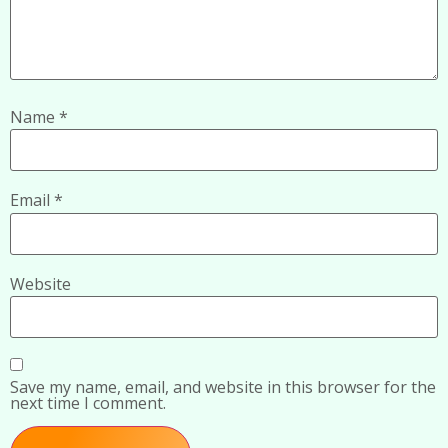
Name
*
Email
*
Website
Save my name, email, and website in this browser for the
next time I comment.