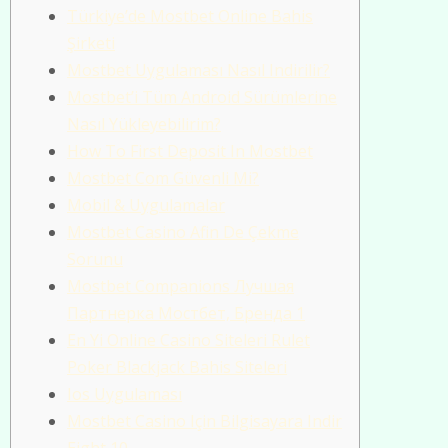
Türkiye’de Mostbet Online Bahis
Şirketi
Mostbet Uygulaması Nasıl Indirilir?
Mostbet’i Tüm Android Sürümlerine
Nasıl Yükleyebilirim?
How To First Deposit In Mostbet
Mostbet Com Güvenli Mi?
Mobil & Uygulamalar
Mostbet Casino Afin De Çekme
Sorunu
Mostbet Companions Лучшая
Партнерка Мостбет, Бренда 1
En Yi Online Casino Siteleri Rulet
Poker Blackjack Bahis Siteleri
Ios Uygulaması
Mostbet Casino Için Bilgisayara Indir