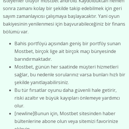
isteyenler oluyor mostbet android. Kaydolduktan hemen
sonra zamanı kolay bir şekilde takip edebilmek için geri
sayım zamanlayıcısı çalışmaya başlayacaktır. Yani oyun
bakiyesinin yenilenmesi için başvurabileceğiniz bir finans
bölümü var.
Bahis portföyü açısından geniş bir portföy sunan
Mostbet, birçok lige ait birçok maçı bünyesinde
barındırmaktadır.
Mostbet, günün her saatinde müşteri hizmetleri
sağlar, bu nedenle sorularınız varsa bunları hızlı bir
şekilde yanıtlayabilirsiniz.
Bu tür fırsatlar oyunu daha güvenli hale getirir,
riski azaltır ve büyük kayıpları önlemeye yardımcı
olur.
[newline]Bunun için, Mostbet sitesinden haber
bültenlerine abone olun veya sitemizi favorinize
ekleyin.