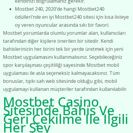
kendinizi doğrulamanız gerekir.
Mostbet 240, 2020’de hangi Mostbet240
ödülleri’nde en iyi Mostbet240 sitesi için kısa listeye
oy veren oyuncular arasında sıkı bir favori.
Mostbet yorumlarda olumlu yorumlar alan, kullanıcıları
tarafından diğer kişilere önerilen bir sitedir. Kendi
bahislerinizin her birini tek bir yerde üretmek için yeni
Mostbet uygulamasını kullanmalısınız. Seçebileceğiniz
spor karşılaşması çeşitliliği sayesinde Mostbet mobil
uygulaması ile asla seçeneksiz kalmayacaksınız. Tüm
bonuslar, tıpkı sah web sitesinde olduğu gibi, mobil
uygulamayı kullanan müşteriler tarafından kullanılabilir.
Mostbet Casino
Sitesinde Bahis Ve
Geri Çekilme Ile Ilgili
Her Şey