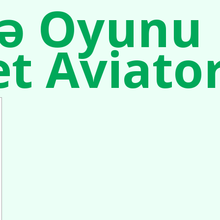
rə Oyunu
t Aviato