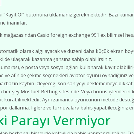
 “Kayıt Ol” butonuna tıklamanız gerekmektedir. Bazı kumar
ne inanırlar.
k mağazasından Casio foreign exchange 991 ex bilimsel hes
ı otomatik olarak algılayacak ve düzeni daha küçük ekran boy
ekilde ulaşarak kazanma şansına sahip olabilirsiniz.
numarası, e posta veya sosyal ağları kullanarak kayıt olabilirl
me ve afin de çekme seçenekleri aviator oyunu oynadığınız veb
rbazın kaybın izleyeceği son saniyeyi beklememeye dikkat e
lan her şey Mostbet Betting sitesinde. Veya bonus işlemlerin
tibat kurabilmektedir. Aynı zamanda oyuncunun metode desteğ
r dallarına, liglere ve turnuvalara bahis yapabileceğiniz en i
i Parayı Vermiyor
lan herhangi bir yerde kolaylıkla bahis yapmanızı sağlar. D