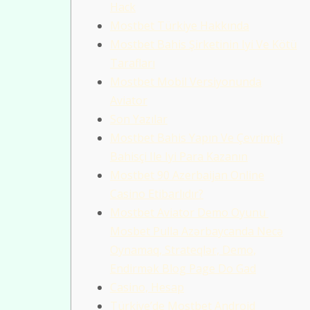
Hack
Mostbet Türkiye Hakkında
Mostbet Bahis Şirketinin Iyi Ve Kötü
Tarafları
Mostbet Mobil Versiyonunda
Aviator
Son Yazılar
Mostbet Bahis Yapın Ve Çevrimiçi
Bahisçi Ile Iyi Para Kazanın
Mostbet 90 Azerbaijan Online
Casino Etibarlıdır?
Mostbet Aviator Demo Oyunu ️
Mosbet Pulla Azərbaycanda Necə
Oynamaq, Strateqlər, Demo,
Endirmək Blog Page Do Gad
Casino, Hesap
Türkiye’de Mostbet Android