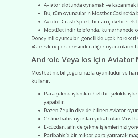
Aviator slotunda oynamak ve kazanmak iç
Bu, tüm oyuncuların Mostbet Casino’da b
Aviator Crash Sport, her an çökebilecek 
MostBet indir telefonda, kumarhanede o
Deneyimli oyuncular, genellikle uçak hareketi v
«Görevler» penceresinden diğer oyuncuların ha
Android Veya Ios Için Aviator
Mostbet mobil çoğu cihazla uyumludur ve harika 
kullanır.
Para çekme işlemleri hızlı bir şekilde iş
yapabilir.
Bazen Zeplin diye de bilinen Aviator oy
Online bahis oyunları şirkəti olan Mostb
E-cüzdan, afin de çekme işlemlerinizi yön
Paribahis’e bir miktar para yatırarak maç