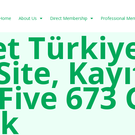
Home
About Us
Direct Membership
Professional Me
t Türkiye
ite, Kayı
Five 673 G
k