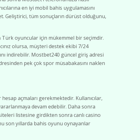
nıcılarına en iyi mobil bahis uygulamasını
et. Geliştirici, tüm sonuçların dürüst olduğunu,
n Türk oyuncular için mükemmel bir seçimdir.
acınız olursa, müşteri destek ekibi 7/24
ı indirebilir. Mostbet240 güncel giriş adresi
ş adresinden pek çok spor müsabakasını naklen
ir hesap açmaları gerekmektedir. Kullanıcılar,
n yararlanmaya devam edebilir. Daha sonra
eleri listesine girdikten sonra canlı casino
unu son yıllarda bahis oyunu oynayanlar