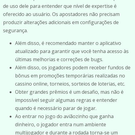
de uso dele para entender que nível de expertise é
oferecido ao usuário. Os apostadores não precisam
produzir alterações adicionais em configurações de
segurança.
Além disso, é recomendado manter o aplicativo
atualizado para garantir que você tenha acesso às
últimas melhorias e correções de bugs.
Além disso, os jogadores podem receber fundos de
bônus em promoções temporárias realizadas no
cassino online, torneios, sorteios de loterias, etc.
Obter grandes prêmios é um desafio, mas não é
impossível seguir algumas regras e entender
quando é necessário parar de jogar.
Ao entrar no jogo do aviãozinho que ganha
dinheiro, o jogador entra num ambiente
multijogador e durante a rodada torna-se um