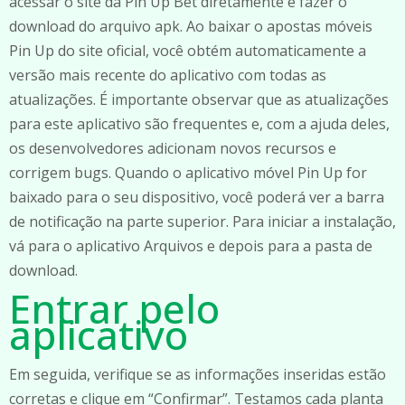
acessar o site da Pin Up Bet diretamente e fazer o
download do arquivo apk. Ao baixar o apostas móveis
Pin Up do site oficial, você obtém automaticamente a
versão mais recente do aplicativo com todas as
atualizações. É importante observar que as atualizações
para este aplicativo são frequentes e, com a ajuda deles,
os desenvolvedores adicionam novos recursos e
corrigem bugs. Quando o aplicativo móvel Pin Up for
baixado para o seu dispositivo, você poderá ver a barra
de notificação na parte superior. Para iniciar a instalação,
vá para o aplicativo Arquivos e depois para a pasta de
download.
Entrar pelo
aplicativo
Em seguida, verifique se as informações inseridas estão
corretas e clique em “Confirmar”. Testamos cada planta