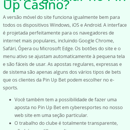
Up Casino?
A versão móvel do site funciona igualmente bem para
todos os dispositivos Windows, iOS e Android. A interface
é projetada perfeitamente para os navegadores de
internet mais populares, incluindo Google Chrome,
Safári, Ópera ou Microsoft Edge. Os botões do site e o
menu ativo se ajustam automaticamente à pequena tela
e são fáceis de usar. As apostas regulares, expressas e
de sistema são apenas alguns dos vários tipos de bets
que os clientes da Pin Up Bet podem escolher no e-
sports.
Você também tem a possibilidade de fazer uma
aposta no Pin Up Bet em cyberesportes no nosso
web site em uma seção particular.
O trabalho do clube é totalmente transparente,