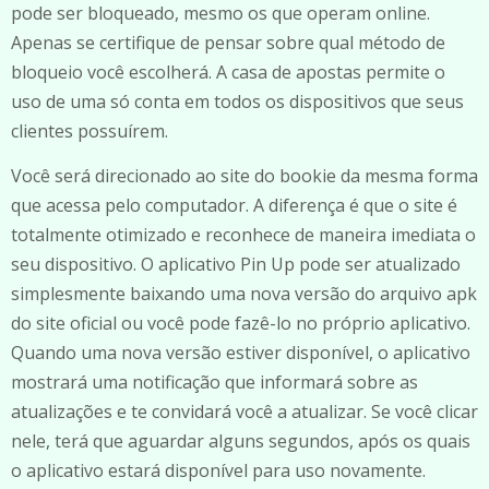
pode ser bloqueado, mesmo os que operam online.
Apenas se certifique de pensar sobre qual método de
bloqueio você escolherá. A casa de apostas permite o
uso de uma só conta em todos os dispositivos que seus
clientes possuírem.
Você será direcionado ao site do bookie da mesma forma
que acessa pelo computador. A diferença é que o site é
totalmente otimizado e reconhece de maneira imediata o
seu dispositivo. O aplicativo Pin Up pode ser atualizado
simplesmente baixando uma nova versão do arquivo apk
do site oficial ou você pode fazê-lo no próprio aplicativo.
Quando uma nova versão estiver disponível, o aplicativo
mostrará uma notificação que informará sobre as
atualizações e te convidará você a atualizar. Se você clicar
nele, terá que aguardar alguns segundos, após os quais
o aplicativo estará disponível para uso novamente.