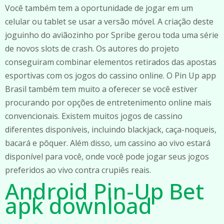
Você também tem a oportunidade de jogar em um
celular ou tablet se usar a versão móvel. A criação deste
joguinho do aviãozinho por Spribe gerou toda uma série
de novos slots de crash. Os autores do projeto
conseguiram combinar elementos retirados das apostas
esportivas com os jogos do cassino online. O Pin Up app
Brasil também tem muito a oferecer se você estiver
procurando por opções de entretenimento online mais
convencionais. Existem muitos jogos de cassino
diferentes disponíveis, incluindo blackjack, caça-noqueis,
bacará e pôquer. Além disso, um cassino ao vivo estará
disponível para você, onde você pode jogar seus jogos
preferidos ao vivo contra crupiês reais.
Android Pin-Up Bet
apk download