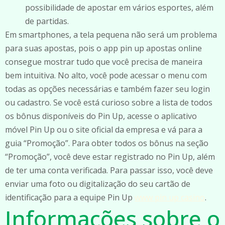
possibilidade de apostar em vários esportes, além
de partidas.
Em smartphones, a tela pequena não será um problema
para suas apostas, pois o app pin up apostas online
consegue mostrar tudo que você precisa de maneira
bem intuitiva. No alto, você pode acessar o menu com
todas as opções necessárias e também fazer seu login
ou cadastro. Se você está curioso sobre a lista de todos
os bônus disponíveis do Pin Up, acesse o aplicativo
móvel Pin Up ou o site oficial da empresa e vá para a
guia “Promoção”. Para obter todos os bônus na seção
“Promoção”, você deve estar registrado no Pin Up, além
de ter uma conta verificada. Para passar isso, você deve
enviar uma foto ou digitalização do seu cartão de
identificação para a equipe Pin Up
www pin up casino
.
Informações sobre o