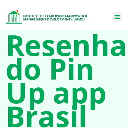
Resenha
do Pin
Up app
Brasil