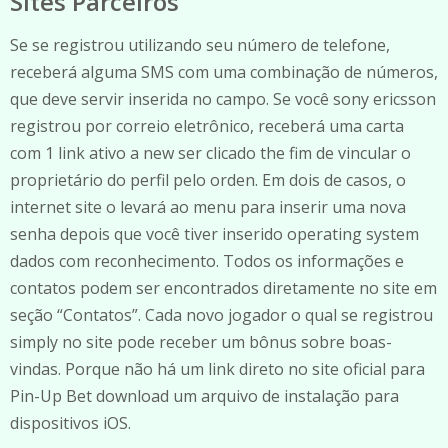
Sites Parceiros
Se se registrou utilizando seu número de telefone,
receberá alguma SMS com uma combinação de números,
que deve servir inserida no campo. Se você sony ericsson
registrou por correio eletrônico, receberá uma carta
com 1 link ativo a new ser clicado the fim de vincular o
proprietário do perfil pelo orden. Em dois de casos, o
internet site o levará ao menu para inserir uma nova
senha depois que você tiver inserido operating system
dados com reconhecimento. Todos os informações e
contatos podem ser encontrados diretamente no site em
seção “Contatos”. Cada novo jogador o qual se registrou
simply no site pode receber um bônus sobre boas-
vindas. Porque não há um link direto no site oficial para
Pin-Up Bet download um arquivo de instalação para
dispositivos iOS.