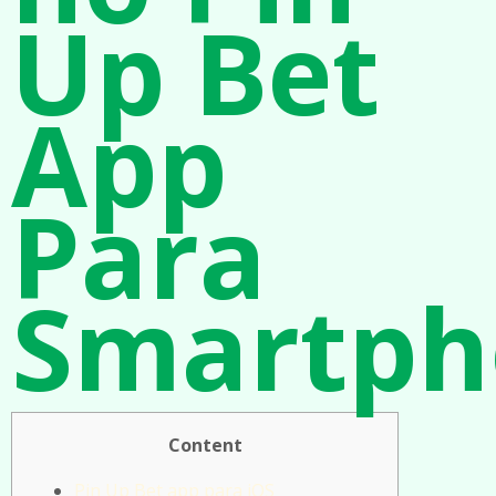
Up Bet
App
Para
Smartph
Content
Pin Up Bet app para iOS