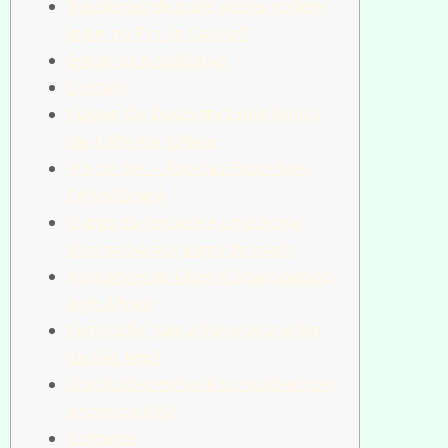
Residentes de quais países podem
jogar no Pin Up Casino?
Entrar pelo aplicativo
Contato
Cupom De Desconto Lsbet Bônus
De 100% Até 120eur
Pin-up Bet – Apostas Esportivas
Online Brasil
O jogo do foguete é uma ótima
alternativa aos jogos de crash
Vantagens de Fazer o Download do
Jogo Mines
Conclusão: Vale a Pena Usar o Pin
Up Bet App?
O aplicativo móvel é compatível com
Android e iOS?
Contatos