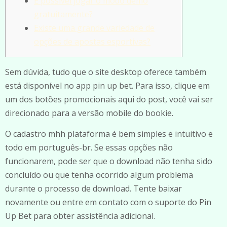
É possível jogar o modo demo
gratuitamente?
Existe uma grande variedade de
opções de apostas esportivas?
Sem dúvida, tudo que o site desktop oferece também
está disponível no app pin up bet. Para isso, clique em
um dos botões promocionais aqui do post, você vai ser
direcionado para a versão mobile do bookie.
O cadastro mhh plataforma é bem simples e intuitivo e
todo em português-br. Se essas opções não
funcionarem, pode ser que o download não tenha sido
concluído ou que tenha ocorrido algum problema
durante o processo de download. Tente baixar
novamente ou entre em contato com o suporte do Pin
Up Bet para obter assistência adicional.