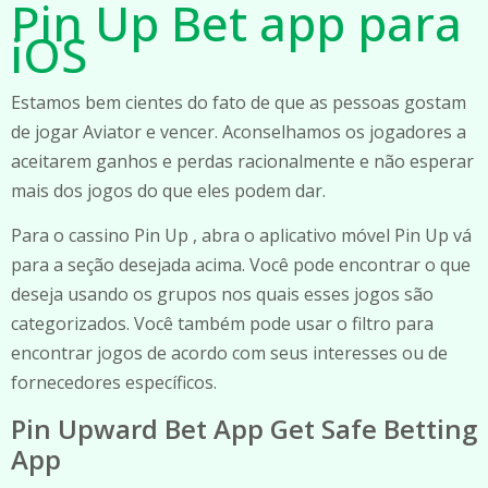
Pin Up Bet app para
iOS
Estamos bem cientes do fato de que as pessoas gostam
de jogar Aviator e vencer. Aconselhamos os jogadores a
aceitarem ganhos e perdas racionalmente e não esperar
mais dos jogos do que eles podem dar.
Para o cassino Pin Up , abra o aplicativo móvel Pin Up vá
para a seção desejada acima. Você pode encontrar o que
deseja usando os grupos nos quais esses jogos são
categorizados. Você também pode usar o filtro para
encontrar jogos de acordo com seus interesses ou de
fornecedores específicos.
Pin Upward Bet App Get Safe Betting
App