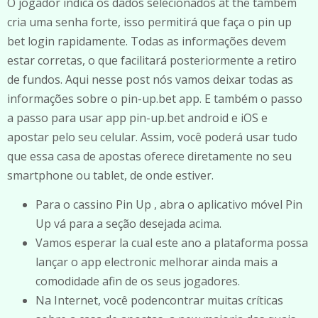
O jogador indica os dados selecionados at the também
cria uma senha forte, isso permitirá que faça o pin up
bet login rapidamente. Todas as informações devem
estar corretas, o que facilitará posteriormente a retiro
de fundos. Aqui nesse post nós vamos deixar todas as
informações sobre o pin-up.bet app. E também o passo
a passo para usar app pin-up.bet android e iOS e
apostar pelo seu celular. Assim, você poderá usar tudo
que essa casa de apostas oferece diretamente no seu
smartphone ou tablet, de onde estiver.
Para o cassino Pin Up , abra o aplicativo móvel Pin
Up vá para a seção desejada acima.
Vamos esperar la cual este ano a plataforma possa
lançar o app electronic melhorar ainda mais a
comodidade afin de os seus jogadores.
Na Internet, você podencontrar muitas críticas