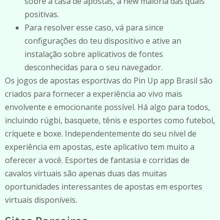
sobre a casa de apostas, a new maioria das quais
positivas.
Para resolver esse caso, vá para since
configurações do teu dispositivo e ative an
instalação sobre aplicativos de fontes
desconhecidas para o seu navegador.
Os jogos de apostas esportivas do Pin Up app Brasil são
criados para fornecer a experiência ao vivo mais
envolvente e emocionante possível. Há algo para todos,
incluindo rúgbi, basquete, tênis e esportes como futebol,
críquete e boxe. Independentemente do seu nível de
experiência em apostas, este aplicativo tem muito a
oferecer a você. Esportes de fantasia e corridas de
cavalos virtuais são apenas duas das muitas
oportunidades interessantes de apostas em esportes
virtuais disponíveis.