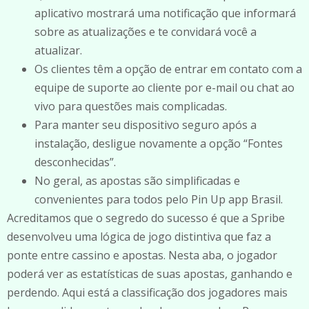
aplicativo mostrará uma notificação que informará
sobre as atualizações e te convidará você a
atualizar.
Os clientes têm a opção de entrar em contato com a
equipe de suporte ao cliente por e-mail ou chat ao
vivo para questões mais complicadas.
Para manter seu dispositivo seguro após a
instalação, desligue novamente a opção “Fontes
desconhecidas”.
No geral, as apostas são simplificadas e
convenientes para todos pelo Pin Up app Brasil.
Acreditamos que o segredo do sucesso é que a Spribe
desenvolveu uma lógica de jogo distintiva que faz a
ponte entre cassino e apostas. Nesta aba, o jogador
poderá ver as estatísticas de suas apostas, ganhando e
perdendo. Aqui está a classificação dos jogadores mais