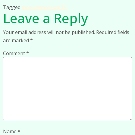
Tagged
mostbet
mostbet TR
Leave a Reply
Your email address will not be published.
Required fields
are marked
*
Comment
*
Name
*