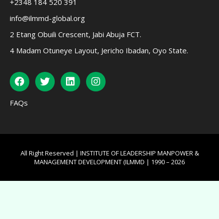
+2348 184 520 391
info@ilmmd-global.org
2 Etang Obuili Crescent, Jabi Abuja FCT.
4 Madam Otuneye Layout, Jericho Ibadan, Oyo State.
FAQs
All Right Reserved | INSTITUTE OF LEADERSHIP MANPOWER &
MANAGEMENT DEVELOPMENT (ILMMD | 1990 – 2026