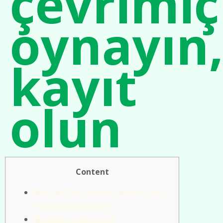
çevrimiç
oynayın
kayıt
olun
Content
Most Bet’teki Teknik Yardım Etmek
Hizmetinin Karakteri
Mostbet güvenilir mi?