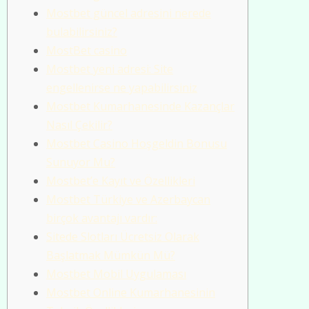
Mostbet güncel adresini nerede
bulabilirsiniz?
MostBet casino
Mostbet yeni adresi: Site
engellenirse ne yapabilirsiniz
Mostbet Kumarhanesinde Kazançlar
Nasıl Çekilir?
Mostbet Casino Hoşgeldin Bonusu
Sunuyor Mu?
Mostbet’e Kayıt ve Özellikleri
Mostbet Türkiye ve Azerbaycan
birçok avantajı vardır:
Sitede Slotları Ücretsiz Olarak
Başlatmak Mümkün Mü?
Mostbet Mobil Uygulaması
Mostbet Online Kumarhanesinin