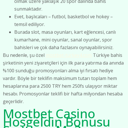
olmak üzere yaklaşık 20 spor dalında bahis
sunmaktadır.
Evet, başlıcaları – futbol, basketbol ve hokey –
temsil ediliyor.
Burada slot, masa oyunları, kart eğlencesi, canlı
kumarhane, mini oyunlar, sanal oyunlar, spor
bahisleri ve çok daha fazlasını oynayabilirsiniz.
Bu nedenle, şu özel
mostbet-turkey4.com
Türkiye bahis
şirketinin yeni ziyaretçileri için ilk para yatırma da anında
%100 sunduğu promosyonları alma iyi fırsatı hediye
vardır. Böyle bir teklifin maksimum tutarı toplam hem
hesaplarına para 2500 TRY hem 250fs ulaşıyor miktar
hesabı. Promosyonlar teklifi bir hafta milyondan hesaba
geçerlidir.
Mostbet Casino
Hoşgeldin Bonusu