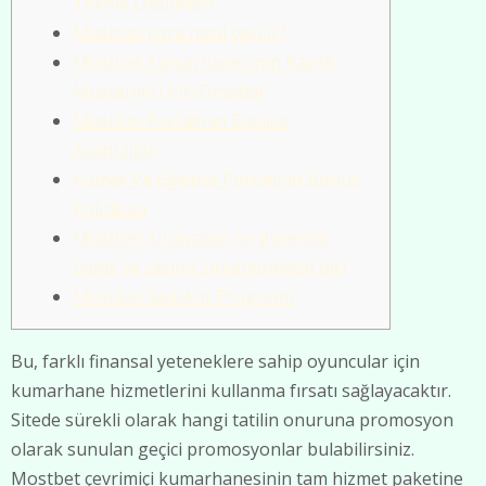
Teknik Özellikleri
Mostbet para nasıl çekilir?
Mostbet Kumarhanesinin Kayıtlı
Müşterileri İçin Fırsatlar
Mostbet Portalının Başlıca
Avantajları
Kumar Ve Eğlence Portalının Bonus
Politikası
Mostbet: Dünyanın en güvenilir
bahis ve casino şirketlerinden biri
Mostbet Sadakat Programı
Bu, farklı finansal yeteneklere sahip oyuncular için
kumarhane hizmetlerini kullanma fırsatı sağlayacaktır.
Sitede sürekli olarak hangi tatilin onuruna promosyon
olarak sunulan geçici promosyonlar bulabilirsiniz.
Mostbet çevrimiçi kumarhanesinin tam hizmet paketine