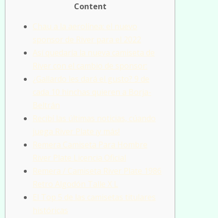
Content
Chau a la aerolínea: el nuevo
sponsor de River para el 2022
Así quedaría la nueva camiseta de
River con el cambio de sponsor:
¿Gallardo les dará el gusto? 9 de
cada 10 hinchas quieren a Borja-
Beltrán
Recibí las últimas noticias, cúando
juega River Plate ¡y más!
Remera Camiseta Para Hombre
River Plate Licencia Oficial
Remera / Camiseta River Plate 1986
Retro Algodón Talle X L
El Top 5 de las camisetas titulares
históricas