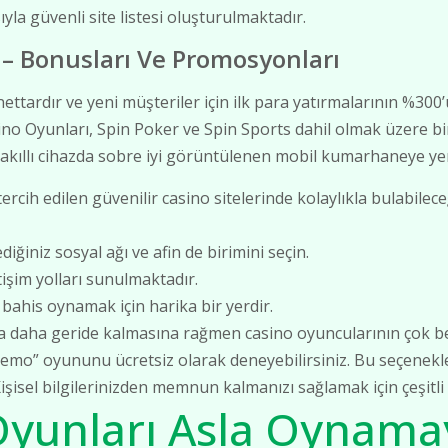
yla güvenli site listesi oluşturulmaktadır.
 – Bonusları Ve Promosyonları
ettardır ve yeni müşteriler için ilk para yatırmalarının %30
sino Oyunları, Spin Poker ve Spin Sports dahil olmak üzere 
akıllı cihazda sobre iyi görüntülenen mobil kumarhaneye yerle
cih edilen güvenilir casino sitelerinde kolaylıkla bulabilec
ğiniz sosyal ağı ve afin de birimini seçin.
letişim yolları sunulmaktadır.
ahis oynamak için harika bir yerdir.
 daha geride kalmasına rağmen casino oyuncularının çok beğen
emo” oyununu ücretsiz olarak deneyebilirsiniz. Bu seçenekle
Kişisel bilgilerinizden memnun kalmanızı sağlamak için çeşi
 Oyunları Asla Oynama