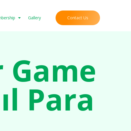
Contact Us
mbership
Gallery
r Game
ıl Para