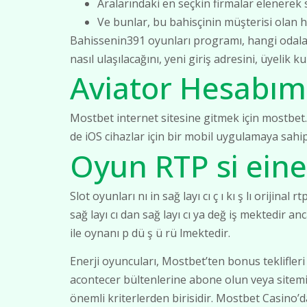
Aralarındaki en seçkin firmalar elenerek s
Ve bunlar, bu bahisçinin müşterisi olan h
Bahissenin391 oyunları programı, hangi odalard
nasıl ulaşılacağını, yeni giriş adresini, üyelik k
Aviator Hesabıma
Mostbet internet sitesine gitmek için mostbet
de iOS cihazlar için bir mobil uygulamaya sahip
Oyun RTP si ein
Slot oyunları nı in sağ layı cı ç ı kı ş lı oriji
sağ layı cı dan sağ layı cı ya değ iş mektedir an
ile oynanı p dü ş ü rü lmektedir.
Enerji oyuncuları, Mostbet’ten bonus teklifleri
acontecer bültenlerine abone olun veya sitemiz
önemli kriterlerden birisidir. Mostbet Casino