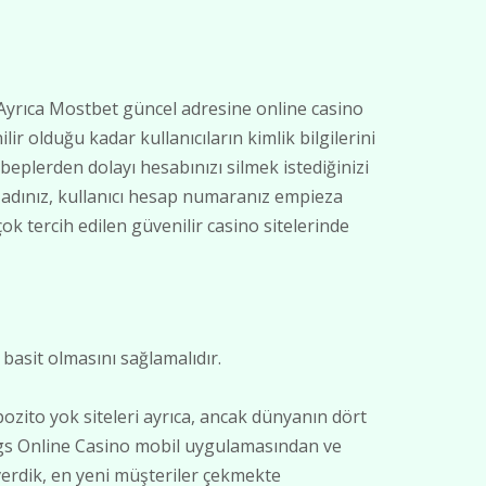
yrıca Mostbet güncel adresine online casino
ir olduğu kadar kullanıcıların kimlik bilgilerini
ebeplerden dolayı hesabınızı silmek istediğinizi
ı adınız, kullanıcı hesap numaranız empieza
ok tercih edilen güvenilir casino sitelerinde
basit olmasını sağlamalıdır.
ozito yok siteleri ayrıca, ancak dünyanın dört
ings Online Casino mobil uygulamasından ve
erdik, en yeni müşteriler çekmekte