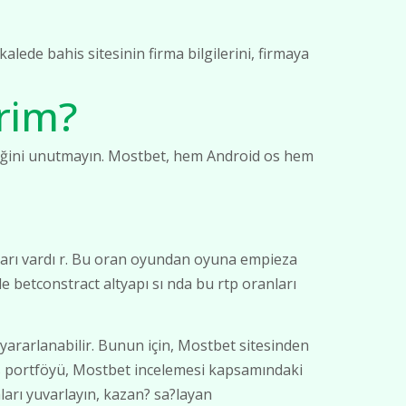
lede bahis sitesinin firma bilgilerini, firmaya
irim?
ktiğini unutmayın. Mostbet, hem Android os hem
oranları vardı r. Bu oran oyundan oyuna empieza
kle betconstract altyapı sı nda bu rtp oranları
 yararlanabilir. Bunun için, Mostbet sitesinden
his portföyü, Mostbet incelemesi kapsamındaki
arı yuvarlayın, kazan? sa?layan