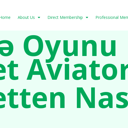
Home
About Us
Direct Membership
Professional Me
rə Oyunu
t Aviato
tten Nas