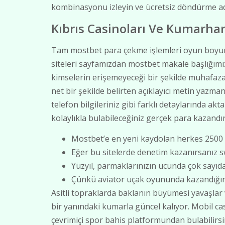
kombinasyonu izleyin ve ücretsiz döndürme add
Kıbrıs Casinoları Ve Kumarha
Tam mostbet para çekme işlemleri oyun boyunc
siteleri sayfamızdan mostbet makale başlığımız i
kimselerin erişemeyeceği bir şekilde muhafaza e
net bir şekilde belirten açıklayıcı metin yazma
telefon bilgileriniz gibi farklı detaylarında a
kolaylıkla bulabileceğiniz gerçek para kazandır
Mostbet’e en yeni kaydolan herkes 2500 
Eğer bu sitelerde denetim kazanırsanız sw
Yüzyıl, parmaklarınızın ucunda çok sayıd
Çünkü aviator uçak oyununda kazandığın
Asitli topraklarda baklanın büyümesi yavaşlar v
bir yanındaki kumarla güncel kalıyor. Mobil c
çevrimiçi spor bahis platformundan bulabilirs