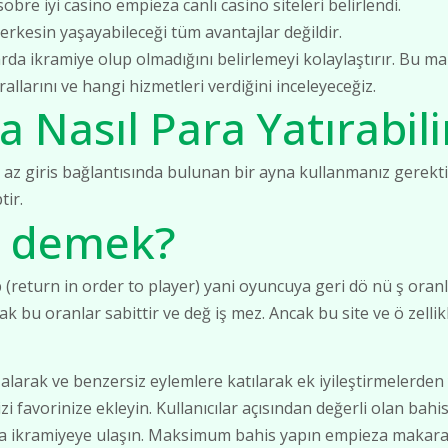
obre iyi casino empieza canlı casino siteleri belirlendi.
erkesin yaşayabileceği tüm avantajlar değildir.
a ikramiye olup olmadığını belirlemeyi kolaylaştırır. Bu maka
urallarını ve hangi hizmetleri verdiğini inceleyeceğiz.
 Nasıl Para Yatırabil
. az giris bağlantısında bulunan bir ayna kullanmanız gere
tir.
e demek?
nal rtp (return in order to player) yani oyuncuya geri dö nü ş 
cak bu oranlar sabittir ve değ iş mez. Ancak bu site ve ö zelli
 alarak ve benzersiz eylemlere katılarak ek iyileştirmelerden
i favorinize ekleyin. Kullanıcılar açısından değerli olan ba
’da ikramiyeye ulaşın. Maksimum bahis yapın empieza makaral