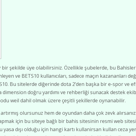
ir şekilde üye olabilirsiniz. Özellikle şubelerde, bu Bahisle
mleyen ve BETS10 kullanıcıları, sadece maçın kazananları de
10. Bu sitelerde diğerinde dota 2’den başka bir e-spor ve e
 dimension doğru yardımı ve rehberliği sunacak destek ekib
odu weil dahil olmak üzere çeşitli şekillerde oynanabilir.
 artırmış olursunuz hem de oyundan daha çok zevk alırsanız
apmak için bu siteye bağlı bir bahis sitesinin resmi web sites
yasa dışı olduğu için hangi kartı kullanirsan kullan ceza yer